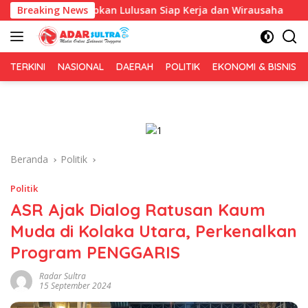
Langsung
us Siapkan Lulusan Siap Kerja dan Wirausaha
Breaking News
Puluhan T
ke
konten
TERKINI
NASIONAL
DAERAH
POLITIK
EKONOMI & BISNIS
Beranda
Politik
Politik
ASR Ajak Dialog Ratusan Kaum
Muda di Kolaka Utara, Perkenalkan
Program PENGGARIS
Radar Sultra
15 September 2024