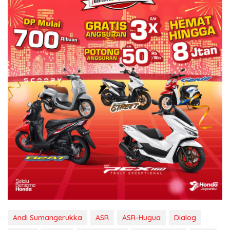
Andi Sumangerukka
ASR
ASR-Hugua
Dialog