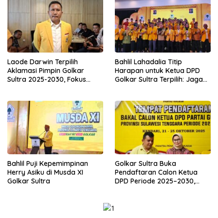
Laode Darwin Terpilih
Bahlil Lahadalia Titip
Aklamasi Pimpin Golkar
Harapan untuk Ketua DPD
Sultra 2025-2030, Fokus
Golkar Sultra Terpilih: Jaga
Bangun Konsolidasi dan
Kekompakan dan Rebut
Infrastruktur Partai
Suara Anak Muda
Bahlil Puji Kepemimpinan
Golkar Sultra Buka
Herry Asiku di Musda XI
Pendaftaran Calon Ketua
Golkar Sultra
DPD Periode 2025–2030,
Syarat Ketat dan Wajib
Kantongi Dukungan 30%
Suara