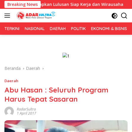
Langsung
kus Siapkan Lulusan Siap Kerja dan Wirausaha
Breaking News
Puluhan 
ke
konten
TERKINI
NASIONAL
DAERAH
POLITIK
EKONOMI & BISNIS
Beranda
Daerah
Daerah
Abu Hasan : Seluruh Program
Harus Tepat Sasaran
RadarSultra
1 April 2017