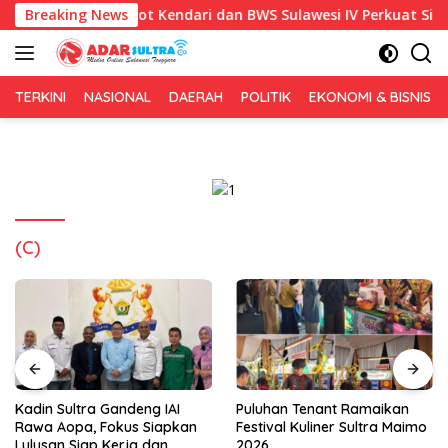
Langsung
 ke-81, Pemkot Kendari dan BWS Sulawesi IV Perkuat Sinergi Jaga
Breaking News
ke
konten
TERKINI
NASIONAL
DAERAH
POLITIK
EKONOMI & BISNIS
(C)
Kadin Sultra Gandeng IAI
Puluhan Tenant Ramaikan
Rawa Aopa, Fokus Siapkan
Festival Kuliner Sultra Maimo
Lulusan Siap Kerja dan
2026