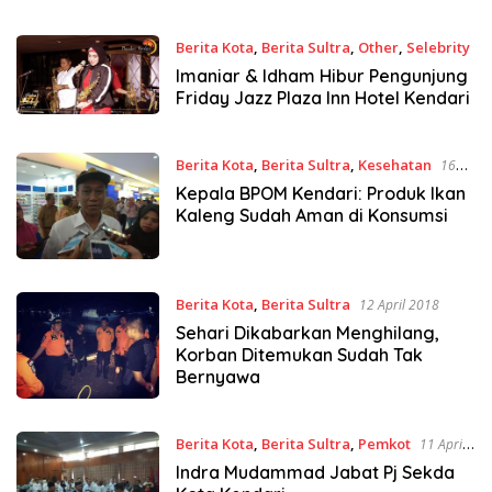
Berita Kota
,
Berita Sultra
,
Other
,
Selebrity
20 April 2018
Imaniar & Idham Hibur Pengunjung
Friday Jazz Plaza Inn Hotel Kendari
Berita Kota
,
Berita Sultra
,
Kesehatan
16
April 2018
Kepala BPOM Kendari: Produk Ikan
Kaleng Sudah Aman di Konsumsi
Berita Kota
,
Berita Sultra
12 April 2018
Sehari Dikabarkan Menghilang,
Korban Ditemukan Sudah Tak
Bernyawa
Berita Kota
,
Berita Sultra
,
Pemkot
11 April
2018
Indra Mudammad Jabat Pj Sekda