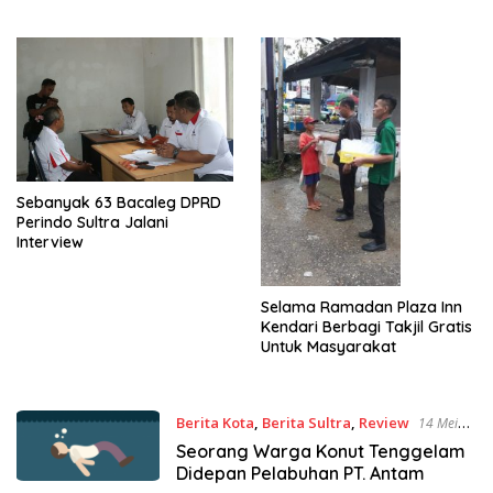
Sebanyak 63 Bacaleg DPRD
Perindo Sultra Jalani
Interview
Selama Ramadan Plaza Inn
Kendari Berbagi Takjil Gratis
Untuk Masyarakat
Berita Kota
,
Berita Sultra
,
Review
14 Mei
2018
Seorang Warga Konut Tenggelam
Didepan Pelabuhan PT. Antam