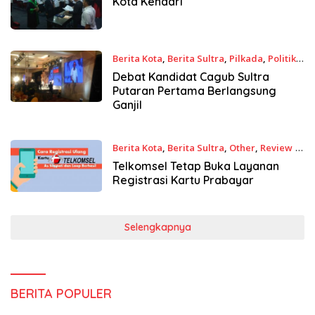
Kota Kendari
Berita Kota
,
Berita Sultra
,
Pilkada
,
Politik
5 April 2018
Debat Kandidat Cagub Sultra
Putaran Pertama Berlangsung
Ganjil
Berita Kota
,
Berita Sultra
,
Other
,
Review
2
Maret 2018
Telkomsel Tetap Buka Layanan
Registrasi Kartu Prabayar
Selengkapnya
BERITA POPULER