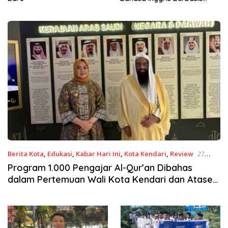
Digital Lewat KKN Tematik di
Desa Alebo
Berita Kota
,
Edukasi
,
Kabar Hari Ini
,
Kota Kendari
,
Review
27
Februari 2026
Program 1.000 Pengajar Al-Qur’an Dibahas
dalam Pertemuan Wali Kota Kendari dan Atase
Arab Saudi