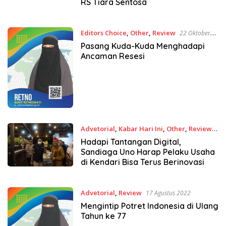
RS Tiara Sentosa
Editors Choice
,
Other
,
Review
22 Oktober
2022
Pasang Kuda-Kuda Menghadapi
Ancaman Resesi
Advetorial
,
Kabar Hari Ini
,
Other
,
Review
26 Agustus 2022
Hadapi Tantangan Digital,
Sandiaga Uno Harap Pelaku Usaha
di Kendari Bisa Terus Berinovasi
Advetorial
,
Review
17 Agustus 2022
Mengintip Potret Indonesia di Ulang
Tahun ke 77