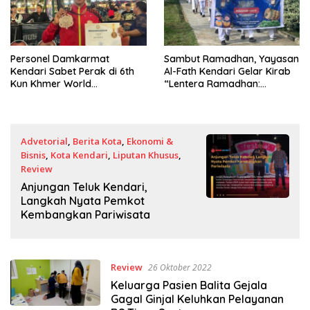
Personel Damkarmat
Sambut Ramadhan, Yayasan
Kendari Sabet Perak di 6th
Al-Fath Kendari Gelar Kirab
Kun Khmer World
“Lentera Ramadhan:
Championship
Menerangi Hari dengan
Cahaya Al-Qur’an”
Advetorial
,
Berita Kota
,
Ekonomi &
Bisnis
,
Kota Kendari
,
Liputan Khusus
,
Review
2 September 2025
Anjungan Teluk Kendari,
Langkah Nyata Pemkot
Kembangkan Pariwisata
Review
26 Oktober 2022
Keluarga Pasien Balita Gejala
Gagal Ginjal Keluhkan Pelayanan