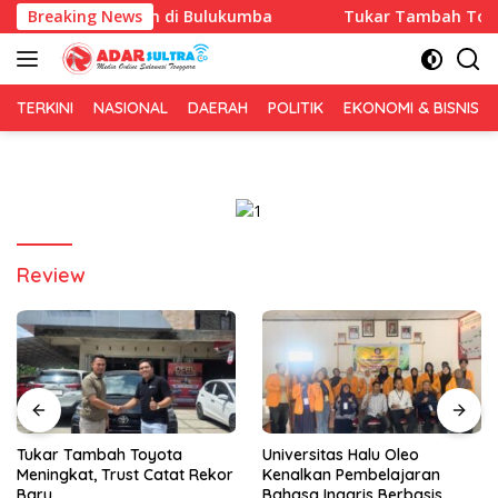
Langsung
ary 1 Tahun di Bulukumba
Breaking News
Tukar Tambah Toyota Menin
ke
konten
TERKINI
NASIONAL
DAERAH
POLITIK
EKONOMI & BISNIS
Review
Tukar Tambah Toyota
Universitas Halu Oleo
Meningkat, Trust Catat Rekor
Kenalkan Pembelajaran
Baru
Bahasa Inggris Berbasis