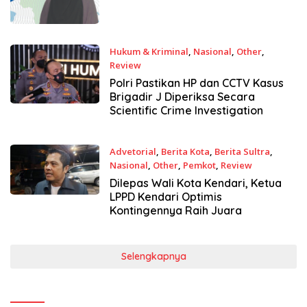
Hukum & Kriminal
,
Nasional
,
Other
,
Review
23 Juli 2022
Polri Pastikan HP dan CCTV Kasus
Brigadir J Diperiksa Secara
Scientific Crime Investigation
Advetorial
,
Berita Kota
,
Berita Sultra
,
Nasional
,
Other
,
Pemkot
,
Review
15 Juni 2022
Dilepas Wali Kota Kendari, Ketua
LPPD Kendari Optimis
Kontingennya Raih Juara
Selengkapnya