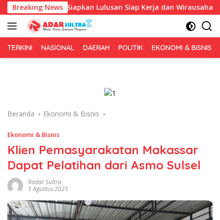
Langsung
 Fokus Siapkan Lulusan Siap Kerja dan Wirausaha
Breaking News
Pulu
ke
konten
TERKINI
NASIONAL
DAERAH
POLITIK
EKONOMI & BISNIS
Beranda
Ekonomi & Bisnis
Ekonomi & Bisnis
Klien Pemasyarakatan Makassar
Dapat Pelatihan dari Asmo Sulsel
Radar Sultra
1 Agustus 2025