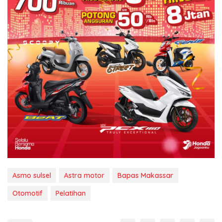
Asmo sulsel
Astra motor
Bapas Makassar
Otomotif
Pelatihan