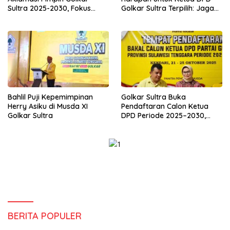
Sultra 2025-2030, Fokus
Golkar Sultra Terpilih: Jaga
Bangun Konsolidasi dan
Kekompakan dan Rebut
Infrastruktur Partai
Suara Anak Muda
Bahlil Puji Kepemimpinan
Golkar Sultra Buka
Herry Asiku di Musda XI
Pendaftaran Calon Ketua
Golkar Sultra
DPD Periode 2025–2030,
Syarat Ketat dan Wajib
Kantongi Dukungan 30%
Suara
BERITA POPULER