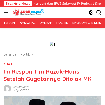
Langsung
Pemkot Kendari dan BWS Sulawesi IV Perkuat Sinergi Jaga Irigasi
Breaking News
ke
konten
TERKINI
NASIONAL
DAERAH
POLITIK
EKONOMI & BISNIS
Beranda
Politik
Politik
Ini Respon Tim Razak-Haris
Setelah Gugatannya Ditolak MK
RadarSultra
5 April 2017