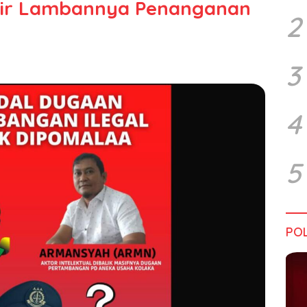
dir Lambannya Penanganan
2
3
4
5
POL