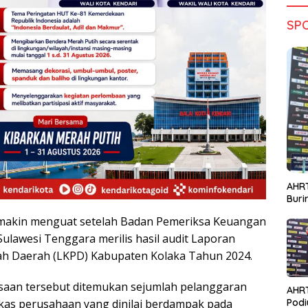
SP
AHRT
Bur
makin menguat setelah Badan Pemeriksa Keuangan
Sulawesi Tenggara merilis hasil audit Laporan
h Daerah (LKPD) Kabupaten Kolaka Tahun 2024.
saan tersebut ditemukan sejumlah pelanggaran
AHR
s kas perusahaan yang dinilai berdampak pada
Podi