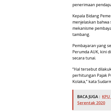
penerimaan pendapa
Kepala Bidang Pemer
menjelaskan bahwa s
mekanisme pembayar
tambang.
Pembayaran yang se
Perumda AUK, kini d
secara tunai.
“Hal tersebut dilak
perhitungan Pajak 
Kolaka,” kata Sudar
BACA JUGA :
KPU 
Serentak 2020