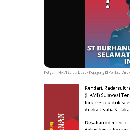
Ketgam: HAMI Sultra Desak Kejagung RI Periksa Dir
Kendari, Radarsultr
(HAMI) Sulawesi Te
Indonesia untuk se
Aneka Usaha Kolaka 
Desakan ini muncul 