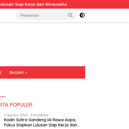
erja dan Wirausaha
Puluhan Tenant Ramaikan Festival K
S
RAGAM
RITA POPULER
5 Agustus 2026
0 Komentar
Kadin Sultra Gandeng IAI Rawa Aopa,
Fokus Siapkan Lulusan Siap Kerja dan