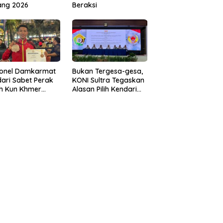
ang 2026
Beraksi
sonel Damkarmat
Bukan Tergesa-gesa,
ari Sabet Perak
KONI Sultra Tegaskan
th Kun Khmer
Alasan Pilih Kendari
ld Championship
sebagai Tuan Rumah
Porprov 2026