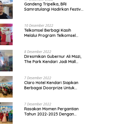
Gandeng Tripelka, BRI
Samratulangi Hadirkan Festival
Kuliner UMKM di HUT ke 127
10 Desember 2022
Telkomsel Berbagi Kasih
Melalui Program Telkomsel
Siaga 2022
8 Desember 2022
Diresmikan Gubernur Ali Mazi,
The Park Kendari Jadi Mall
Terbesar dan Terlengkap di
Sultra
7 Desember 2022
Claro Hotel Kendari Siapkan
Berbagai Doorprize Untuk
Pengunjung Di Event Malam
Pergantian Tahun 2022-2023
7 Desember 2022
Rasakan Momen Pergantian
Tahun 2022-2023 Dengan
Tema The Quest Of Mario Bros
Hanya di Claro Kendari