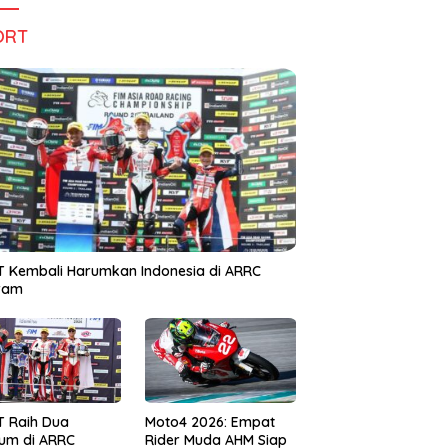
ORT
 Kembali Harumkan Indonesia di ARRC
iram
T Raih Dua
Moto4 2026: Empat
um di ARRC
Rider Muda AHM Siap