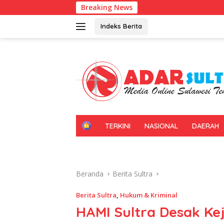
Langsung
Breaking News
Kadi
ke
konten
Indeks Berita
H
TERKINI
NASIONAL
DAERAH
O
M
E
Beranda
Berita Sultra
Berita Sultra
,
Hukum & Kriminal
HAMI Sultra Desak Kej