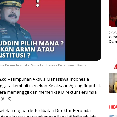
24 N
Gube
Dem
ektur Perumda Kolaka, Sindir Lambannya Penanganan Kasus
a.co
– Himpunan Aktivis Mahasiswa Indonesia
nggara kembali menekan Kejaksaan Agung Republik
gera memanggil dan memeriksa Direktur Perumda
(AUK).
HI
setelah dugaan keterlibatan Direktur Perumda