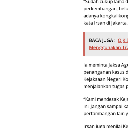
“Sudah cukup lama d
perkembangan, belu
adanya kongkalikong
kata Irsan di Jakarta
BACA JUGA :
OJK 
Menggunakan Tra
Ia meminta Jaksa Ag
penanganan kasus da
Kejaksaan Negeri Ko
menjalankan tugas 
“Kami mendesak Kej
ini. Jangan sampai 
pertambangan lain ya
Irsan juga menilai K