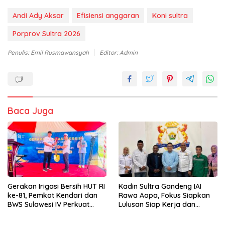
Andi Ady Aksar
Efisiensi anggaran
Koni sultra
Porprov Sultra 2026
Penulis: Emil Rusmawansyah
Editor: Admin
Baca Juga
Gerakan Irigasi Bersih HUT RI
Kadin Sultra Gandeng IAI
ke-81, Pemkot Kendari dan
Rawa Aopa, Fokus Siapkan
BWS Sulawesi IV Perkuat
Lulusan Siap Kerja dan
Sinergi Jaga Irigasi Amohalo
Wirausaha