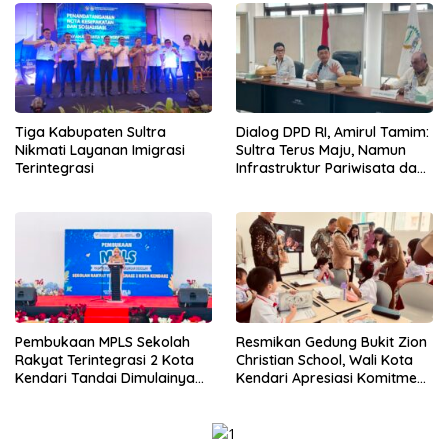
Tiga Kabupaten Sultra
Dialog DPD RI, Amirul Tamim:
Nikmati Layanan Imigrasi
Sultra Terus Maju, Namun
Terintegrasi
Infrastruktur Pariwisata dan
Perikanan Masih Jadi
Tantangan
Pembukaan MPLS Sekolah
Resmikan Gedung Bukit Zion
Rakyat Terintegrasi 2 Kota
Christian School, Wali Kota
Kendari Tandai Dimulainya
Kendari Apresiasi Komitmen
Tahun Ajaran Baru
Yayasan Tingkatkan Mutu
Pendidikan