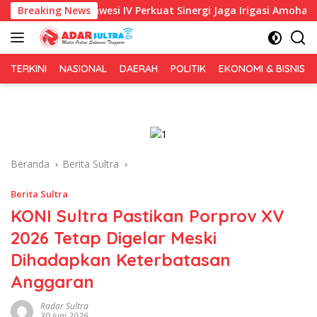
Langsung
 Sulawesi IV Perkuat Sinergi Jaga Irigasi Amohalo
Breaking News
Kadi
ke
konten
TERKINI
NASIONAL
DAERAH
POLITIK
EKONOMI & BISNIS
Beranda
Berita Sultra
Berita Sultra
KONI Sultra Pastikan Porprov XV
2026 Tetap Digelar Meski
Dihadapkan Keterbatasan
Anggaran
Radar Sultra
30 Juni 2026