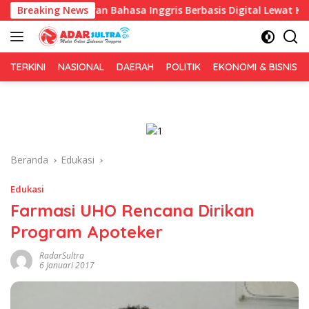
Langsung
kan Pembelajaran Bahasa Inggris Berbasis Digital Lewat KKN Tem
Breaking News
ke
konten
TERKINI
NASIONAL
DAERAH
POLITIK
EKONOMI & BISNIS
Beranda
Edukasi
Edukasi
Farmasi UHO Rencana Dirikan
Program Apoteker
RadarSultra
6 Januari 2017