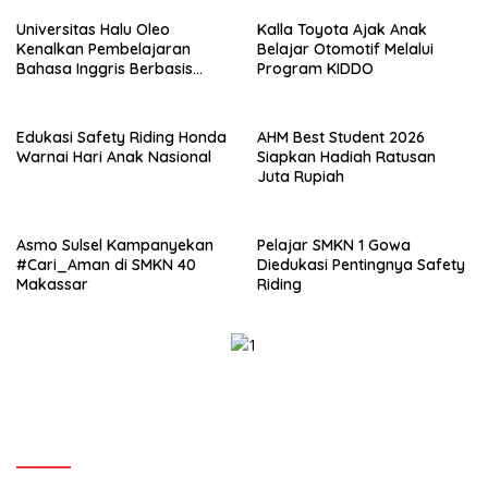
Universitas Halu Oleo
Kalla Toyota Ajak Anak
Kenalkan Pembelajaran
Belajar Otomotif Melalui
Bahasa Inggris Berbasis
Program KIDDO
Digital Lewat KKN Tematik di
Desa Alebo
Edukasi Safety Riding Honda
AHM Best Student 2026
Warnai Hari Anak Nasional
Siapkan Hadiah Ratusan
Juta Rupiah
Asmo Sulsel Kampanyekan
Pelajar SMKN 1 Gowa
#Cari_Aman di SMKN 40
Diedukasi Pentingnya Safety
Makassar
Riding