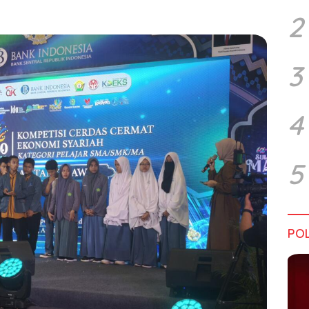
2
3
4
5
POL