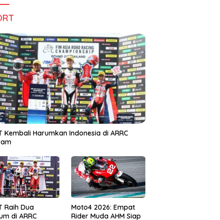
ORT
 Kembali Harumkan Indonesia di ARRC
iram
T Raih Dua
Moto4 2026: Empat
um di ARRC
Rider Muda AHM Siap