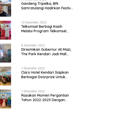
Gandeng Tripelka, BRI
Samratulangi Hadirkan Festival
Kuliner UMKM di HUT ke 127
10 Desember 2022
Telkomsel Berbagi Kasih
Melalui Program Telkomsel
Siaga 2022
8 Desember 2022
Diresmikan Gubernur Ali Mazi,
The Park Kendari Jadi Mall
Terbesar dan Terlengkap di
Sultra
7 Desember 2022
Claro Hotel Kendari Siapkan
Berbagai Doorprize Untuk
Pengunjung Di Event Malam
Pergantian Tahun 2022-2023
7 Desember 2022
Rasakan Momen Pergantian
Tahun 2022-2023 Dengan
Tema The Quest Of Mario Bros
Hanya di Claro Kendari