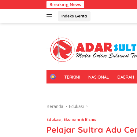
Langsung
Breaking News
Kadin Sultr
ke
konten
Indeks Berita
H
TERKINI
NASIONAL
DAERAH
O
M
E
Beranda
Edukasi
Edukasi
,
Ekonomi & Bisnis
Pelajar Sultra Adu C