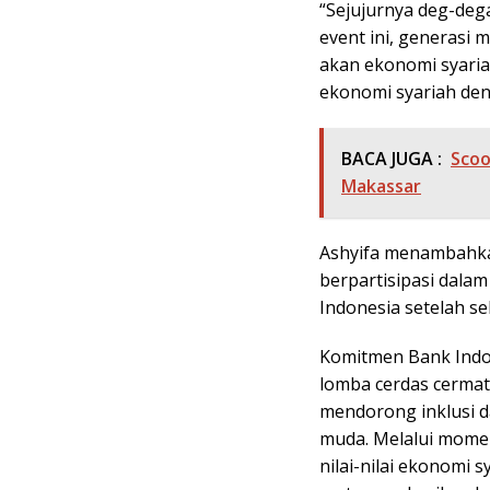
“Sejujurnya deg-deg
event ini, generasi
akan ekonomi syariah
ekonomi syariah deng
BACA JUGA :
Scoo
Makassar
Ashyifa menambahkan
berpartisipasi dala
Indonesia setelah s
Komitmen Bank Indo
lomba cerdas cermat
mendorong inklusi da
muda. Melalui momen
nilai-nilai ekonomi s