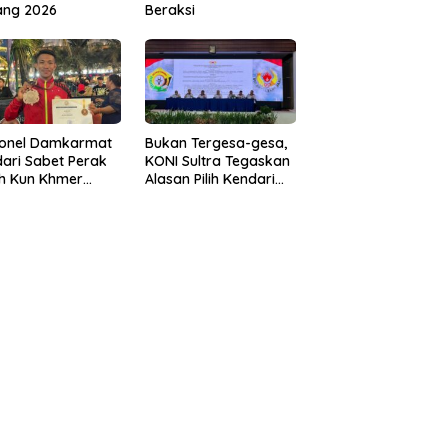
ang 2026
Beraksi
sonel Damkarmat
Bukan Tergesa-gesa,
ari Sabet Perak
KONI Sultra Tegaskan
th Kun Khmer
Alasan Pilih Kendari
ld Championship
sebagai Tuan Rumah
Porprov 2026