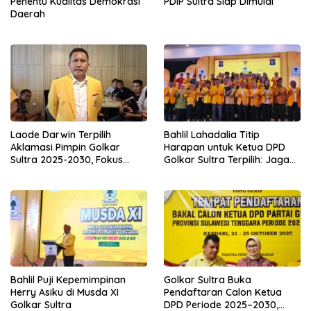
PDIP Sultra Siap Dimulai
Penentu Kualitas Demokrasi
Daerah
Laode Darwin Terpilih
Bahlil Lahadalia Titip
Aklamasi Pimpin Golkar
Harapan untuk Ketua DPD
Sultra 2025-2030, Fokus
Golkar Sultra Terpilih: Jaga
Bangun Konsolidasi dan
Kekompakan dan Rebut
Infrastruktur Partai
Suara Anak Muda
Bahlil Puji Kepemimpinan
Golkar Sultra Buka
Herry Asiku di Musda XI
Pendaftaran Calon Ketua
Golkar Sultra
DPD Periode 2025–2030,