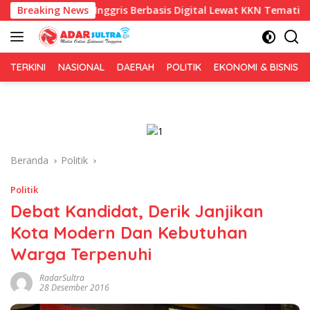
Langsung
a Inggris Berbasis Digital Lewat KKN Tematik di Desa Alebo
Breaking News
ke
konten
TERKINI
NASIONAL
DAERAH
POLITIK
EKONOMI & BISNIS
Beranda
Politik
Politik
Debat Kandidat, Derik Janjikan
Kota Modern Dan Kebutuhan
Warga Terpenuhi
RadarSultra
28 Desember 2016