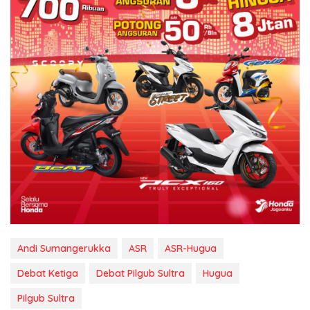
Andi Sumangerukka
ASR
ASR-Hugua
Debat Ketiga
Debat Pilgub Sultra
Hugua
Pilgub Sultra