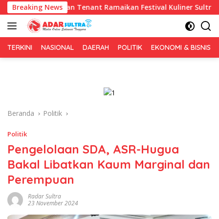
Langsung
Puluhan Tenant Ramaikan Festival Kuliner Sultra Maimo 2026
Breaking News
ke
konten
TERKINI
NASIONAL
DAERAH
POLITIK
EKONOMI & BISNIS
Beranda
Politik
Politik
Pengelolaan SDA, ASR-Hugua
Bakal Libatkan Kaum Marginal dan
Perempuan
Radar Sultra
23 November 2024