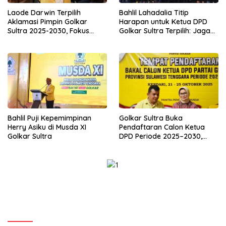
Laode Darwin Terpilih
Bahlil Lahadalia Titip
Aklamasi Pimpin Golkar
Harapan untuk Ketua DPD
Sultra 2025-2030, Fokus
Golkar Sultra Terpilih: Jaga
Bangun Konsolidasi dan
Kekompakan dan Rebut
Infrastruktur Partai
Suara Anak Muda
Bahlil Puji Kepemimpinan
Golkar Sultra Buka
Herry Asiku di Musda XI
Pendaftaran Calon Ketua
Golkar Sultra
DPD Periode 2025–2030,
Syarat Ketat dan Wajib
Kantongi Dukungan 30%
Suara