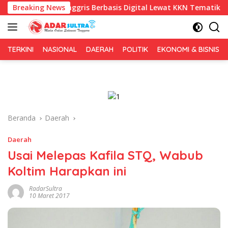
Langsung
 Inggris Berbasis Digital Lewat KKN Tematik di Desa Alebo
Breaking News
ke
konten
TERKINI
NASIONAL
DAERAH
POLITIK
EKONOMI & BISNIS
Beranda
Daerah
Daerah
Usai Melepas Kafila STQ, Wabub
Koltim Harapkan ini
RadarSultra
10 Maret 2017