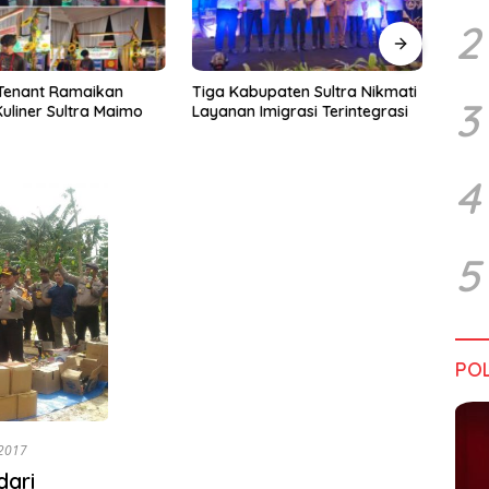
2
upaten Sultra Nikmati
Harapan Tidak Mengenal
Dialo
3
Imigrasi Terintegrasi
Batas Negara
Sultr
Infra
Perik
Tant
4
5
POL
2017
dari