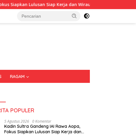
an Lulusan Siap Kerja dan Wirausaha
Puluhan Tenant R
S
RAGAM
RITA POPULER
5 Agustus 2026
0 Komentar
Kadin Sultra Gandeng IAI Rawa Aopa,
Fokus Siapkan Lulusan Siap Kerja dan