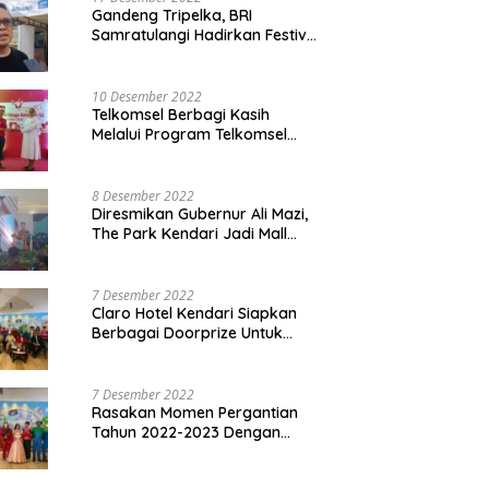
Gandeng Tripelka, BRI
Samratulangi Hadirkan Festival
Kuliner UMKM di HUT ke 127
10 Desember 2022
Telkomsel Berbagi Kasih
Melalui Program Telkomsel
Siaga 2022
8 Desember 2022
Diresmikan Gubernur Ali Mazi,
The Park Kendari Jadi Mall
Terbesar dan Terlengkap di
Sultra
7 Desember 2022
Claro Hotel Kendari Siapkan
Berbagai Doorprize Untuk
Pengunjung Di Event Malam
Pergantian Tahun 2022-2023
7 Desember 2022
Rasakan Momen Pergantian
Tahun 2022-2023 Dengan
Tema The Quest Of Mario Bros
Hanya di Claro Kendari