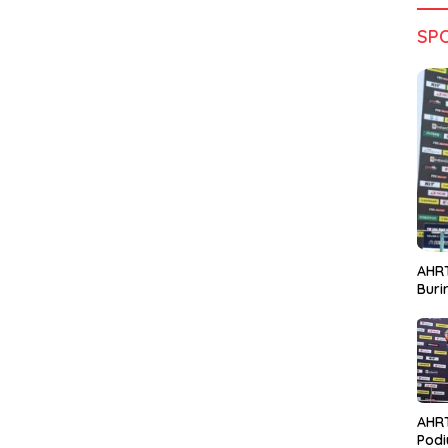
SP
AHRT
Bur
AHR
Podi