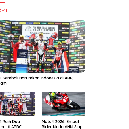
ORT
 Kembali Harumkan Indonesia di ARRC
iram
T Raih Dua
Moto4 2026: Empat
um di ARRC
Rider Muda AHM Siap