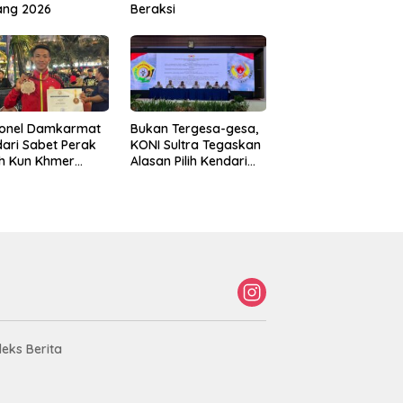
ang 2026
Beraksi
sonel Damkarmat
Bukan Tergesa-gesa,
ari Sabet Perak
KONI Sultra Tegaskan
th Kun Khmer
Alasan Pilih Kendari
ld Championship
sebagai Tuan Rumah
Porprov 2026
deks Berita