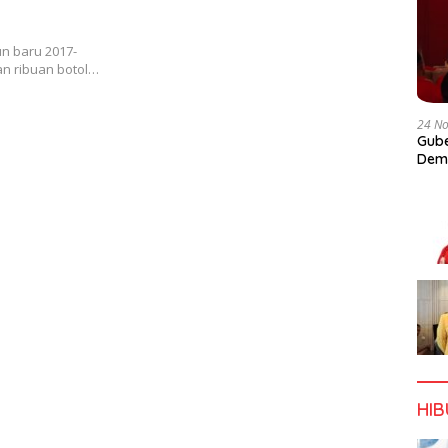
un baru 2017-
an ribuan botol…
24 N
Gube
Dem
HI