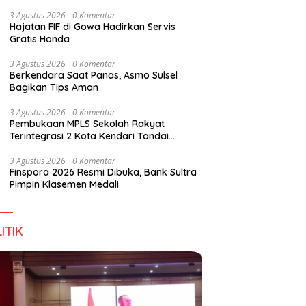
Wirausaha
3 Agustus 2026
0 Komentar
Hajatan FIF di Gowa Hadirkan Servis
Gratis Honda
g DPD RI, Amirul Tamim:
Finspora 2026 Resmi Dibuka,
P
3 Agustus 2026
0 Komentar
a Terus Maju, Namun
Bank Sultra Pimpin Klasemen
R
Berkendara Saat Panas, Asmo Sulsel
struktur Pariwisata dan
Medali
K
Bagikan Tips Aman
anan Masih Jadi
T
angan
3 Agustus 2026
0 Komentar
Pembukaan MPLS Sekolah Rakyat
Terintegrasi 2 Kota Kendari Tandai
Dimulainya Tahun Ajaran Baru
3 Agustus 2026
0 Komentar
Finspora 2026 Resmi Dibuka, Bank Sultra
Pimpin Klasemen Medali
ITIK