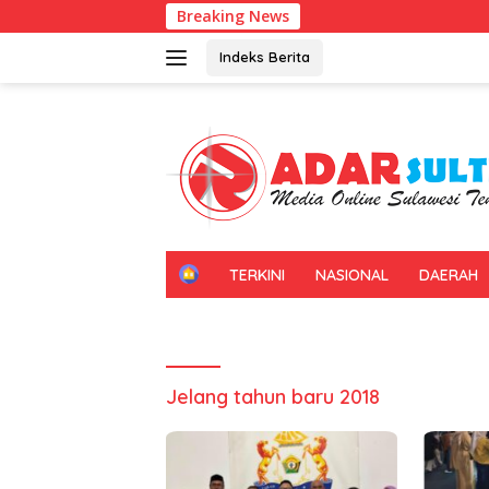
Langsung
Breaking News
ke
konten
Indeks Berita
H
TERKINI
NASIONAL
DAERAH
O
M
E
Jelang tahun baru 2018