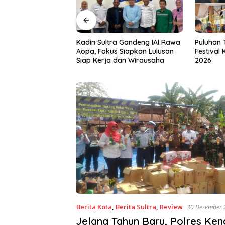
a Gandeng IAI Rawa
Puluhan Tenant Ramaikan
Tiga Kab
 Siapkan Lulusan
Festival Kuliner Sultra Maimo
Layanan 
dan Wirausaha
2026
Berita Kota
,
Berita Sultra
,
Review
30 Desember 
Jelang Tahun Baru, Polres Ken