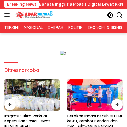
Langsung
mbelajaran Bahasa Inggris Berbasis Digital Lewat KKN Tematik 
Breaking News
ke
konten
TERKINI
NASIONAL
DAERAH
POLITIK
EKONOMI & BISNIS
Ditresnarkoba
Imigrasi Sultra Perkuat
Gerakan Irigasi Bersih HUT RI
Kepedulian Sosial Lewat
ke-81, Pemkot Kendari dan
IKENI BERKAH
BWS Sulawesi IV Perkuat