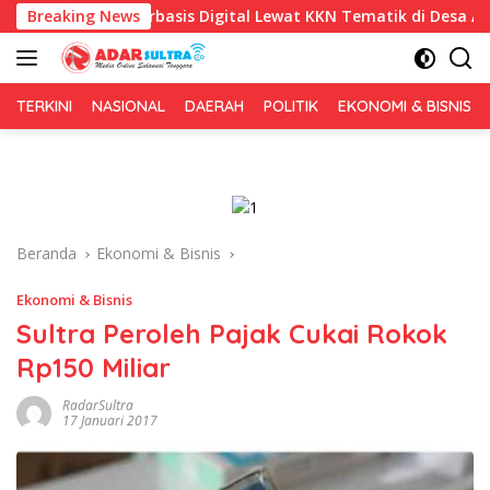
Langsung
 Berbasis Digital Lewat KKN Tematik di Desa Alebo
Breaking News
Imig
ke
konten
TERKINI
NASIONAL
DAERAH
POLITIK
EKONOMI & BISNIS
Beranda
Ekonomi & Bisnis
Ekonomi & Bisnis
Sultra Peroleh Pajak Cukai Rokok
Rp150 Miliar
RadarSultra
17 Januari 2017