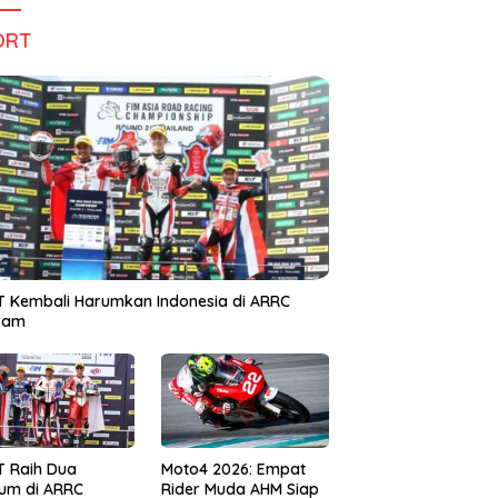
ORT
 Kembali Harumkan Indonesia di ARRC
iram
T Raih Dua
Moto4 2026: Empat
um di ARRC
Rider Muda AHM Siap