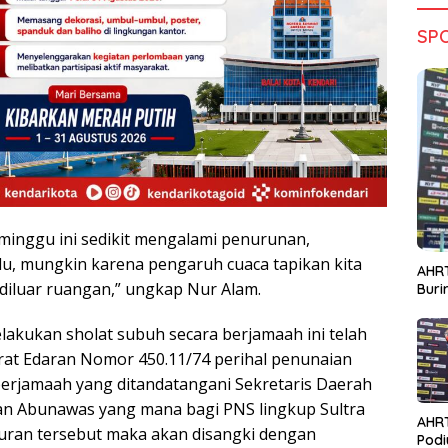
SP
minggu ini sedikit mengalami penurunan,
lu, mungkin karena pengaruh cuaca tapikan kita
AHRT
 diluar ruangan,” ungkap Nur Alam.
Bur
akukan sholat subuh secara berjamaah ini telah
rat Edaran Nomor 450.11/74 perihal penunaian
berjamaah yang ditandatangani Sekretaris Daerah
an Abunawas yang mana bagi PNS lingkup Sultra
AHR
turan tersebut maka akan disangki dengan
Podi