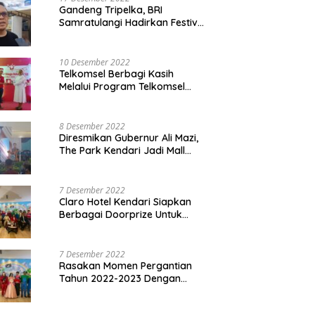
Gandeng Tripelka, BRI
Samratulangi Hadirkan Festival
Kuliner UMKM di HUT ke 127
10 Desember 2022
Telkomsel Berbagi Kasih
Melalui Program Telkomsel
Siaga 2022
8 Desember 2022
Diresmikan Gubernur Ali Mazi,
The Park Kendari Jadi Mall
Terbesar dan Terlengkap di
Sultra
7 Desember 2022
Claro Hotel Kendari Siapkan
Berbagai Doorprize Untuk
Pengunjung Di Event Malam
Pergantian Tahun 2022-2023
7 Desember 2022
Rasakan Momen Pergantian
Tahun 2022-2023 Dengan
Tema The Quest Of Mario Bros
Hanya di Claro Kendari