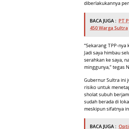
diberlakukannya pe
BACA JUGA :
PT P
450 Warga Sultra
“Sekarang TPP-nya ki
Jadi saya himbau se
serahkan ke saya, na
minggunya,” tegas N
Gubernur Sultra ini
risiko untuk meneta
sholat subuh berjam
sudah berada di lok
meskipun sifatnya i
BACA JUGA :
Opti