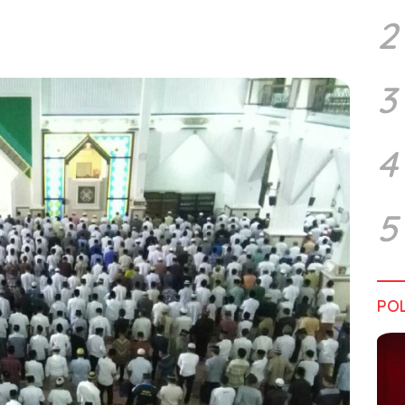
2
3
4
5
POL