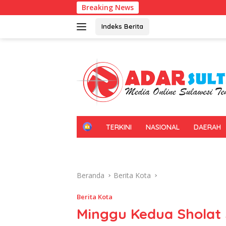
Langsung
Breaking News
Kadin Sultra 
ke
konten
Indeks Berita
H
TERKINI
NASIONAL
DAERAH
O
M
E
Beranda
Berita Kota
Berita Kota
Minggu Kedua Sholat