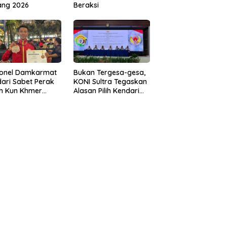
ang 2026
Beraksi
sonel Damkarmat
Bukan Tergesa-gesa,
ari Sabet Perak
KONI Sultra Tegaskan
th Kun Khmer
Alasan Pilih Kendari
ld Championship
sebagai Tuan Rumah
Porprov 2026