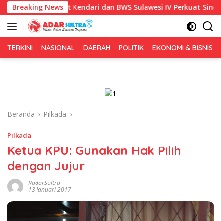
Langsung
81, Pemkot Kendari dan BWS Sulawesi IV Perkuat Sinergi Jaga Ir
Breaking News
ke
konten
TERKINI
NASIONAL
DAERAH
POLITIK
EKONOMI & BISNIS
Beranda
Pilkada
Pilkada
Ketua KPU: Gunakan Hak Pilih
dengan Jujur
RadarSultra
13 Januari 2017