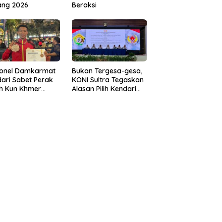
ang 2026
Beraksi
sonel Damkarmat
Bukan Tergesa-gesa,
ari Sabet Perak
KONI Sultra Tegaskan
th Kun Khmer
Alasan Pilih Kendari
ld Championship
sebagai Tuan Rumah
Porprov 2026