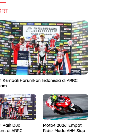
ORT
 Kembali Harumkan Indonesia di ARRC
iram
T Raih Dua
Moto4 2026: Empat
um di ARRC
Rider Muda AHM Siap