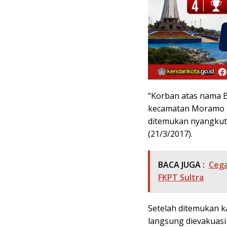
“Korban atas nama B
kecamatan Moramo pa
ditemukan nyangkut 
(21/3/2017).
BACA JUGA :
Cega
FKPT Sultra
Setelah ditemukan k
langsung dievakuasi