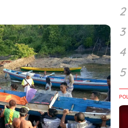
2
3
4
5
POL