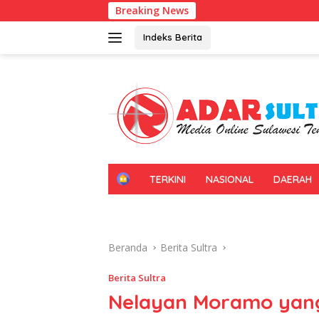
Langsung
Breaking News
Kadin Sultra G
ke
konten
Indeks Berita
H
TERKINI
NASIONAL
DAERAH
O
M
E
Beranda
Berita Sultra
Berita Sultra
Nelayan Moramo yang