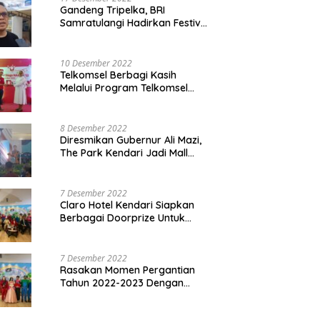
Gandeng Tripelka, BRI
Samratulangi Hadirkan Festival
Kuliner UMKM di HUT ke 127
10 Desember 2022
Telkomsel Berbagi Kasih
Melalui Program Telkomsel
Siaga 2022
8 Desember 2022
Diresmikan Gubernur Ali Mazi,
The Park Kendari Jadi Mall
Terbesar dan Terlengkap di
Sultra
7 Desember 2022
Claro Hotel Kendari Siapkan
Berbagai Doorprize Untuk
Pengunjung Di Event Malam
Pergantian Tahun 2022-2023
7 Desember 2022
Rasakan Momen Pergantian
Tahun 2022-2023 Dengan
Tema The Quest Of Mario Bros
Hanya di Claro Kendari