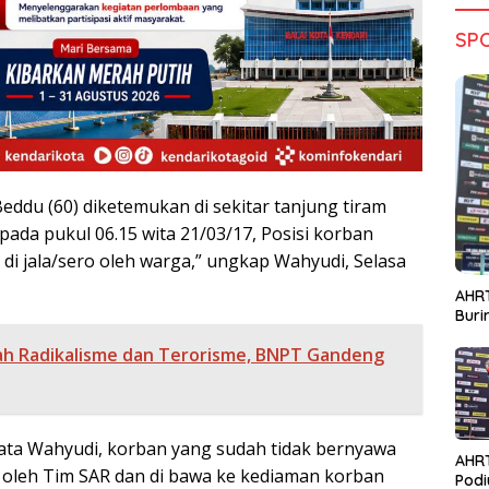
SP
eddu (60) diketemukan di sekitar tanjung tiram
da pukul 06.15 wita 21/03/17, Posisi korban
di jala/sero oleh warga,” ungkap Wahyudi, Selasa
AHRT
Bur
h Radikalisme dan Terorisme, BNPT Gandeng
ata Wahyudi, korban yang sudah tidak bernyawa
AHR
 oleh Tim SAR dan di bawa ke kediaman korban
Podi