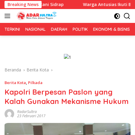
Langsung
ke Petani Sidrap
Breaking News
Warga Antusias Ikuti Bakti Sosial Imig
ke
konten
TERKINI
NASIONAL
DAERAH
POLITIK
EKONOMI & BISNIS
Beranda
Berita Kota
Berita Kota
,
Pilkada
Kapolri Berpesan Paslon yang
Kalah Gunakan Mekanisme Hukum
RadarSultra
23 Februari 2017