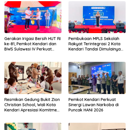
Gerakan Irigasi Bersih HUT RI
Pembukaan MPLS Sekolah
ke-81, Pemkot Kendari dan
Rakyat Terintegrasi 2 Kota
BWS Sulawesi IV Perkuat
Kendari Tandai Dimulainya
Sinergi Jaga Irigasi Amohalo
Tahun Ajaran Baru
Resmikan Gedung Bukit Zion
Pemkot Kendari Perkuat
Christian School, Wali Kota
Sinergi Lawan Narkoba di
Kendari Apresiasi Komitmen
Puncak HANI 2026
Yayasan Tingkatkan Mutu
Pendidikan