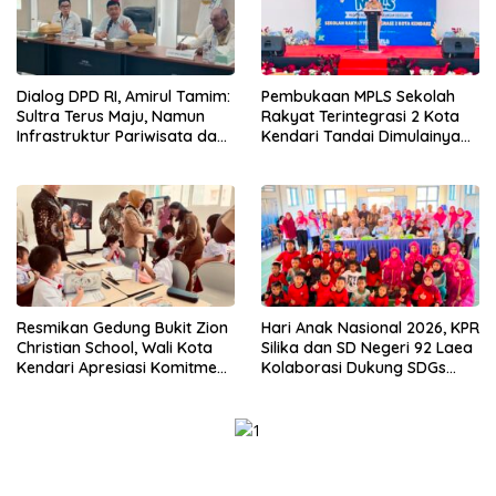
Dialog DPD RI, Amirul Tamim:
Pembukaan MPLS Sekolah
Sultra Terus Maju, Namun
Rakyat Terintegrasi 2 Kota
Infrastruktur Pariwisata dan
Kendari Tandai Dimulainya
Perikanan Masih Jadi
Tahun Ajaran Baru
Tantangan
Resmikan Gedung Bukit Zion
Hari Anak Nasional 2026, KPR
Christian School, Wali Kota
Silika dan SD Negeri 92 Laea
Kendari Apresiasi Komitmen
Kolaborasi Dukung SDGs
Yayasan Tingkatkan Mutu
Pendidikan dan Perlindungan
Pendidikan
Anak