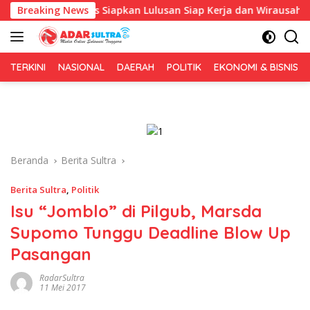
Langsung
a, Fokus Siapkan Lulusan Siap Kerja dan Wirausaha
Breaking News
Pul
ke
konten
TERKINI
NASIONAL
DAERAH
POLITIK
EKONOMI & BISNIS
Beranda
Berita Sultra
Berita Sultra
,
Politik
Isu “Jomblo” di Pilgub, Marsda
Supomo Tunggu Deadline Blow Up
Pasangan
RadarSultra
11 Mei 2017