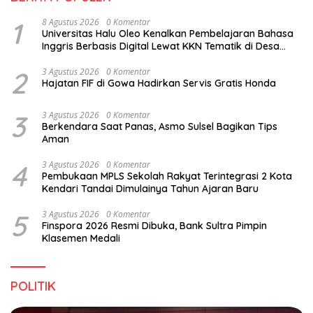
1
8 Agustus 2026
0 Komentar
Universitas Halu Oleo Kenalkan Pembelajaran Bahasa
Inggris Berbasis Digital Lewat KKN Tematik di Desa
Alebo
2
3 Agustus 2026
0 Komentar
Hajatan FIF di Gowa Hadirkan Servis Gratis Honda
3
3 Agustus 2026
0 Komentar
Berkendara Saat Panas, Asmo Sulsel Bagikan Tips
Aman
4
3 Agustus 2026
0 Komentar
Pembukaan MPLS Sekolah Rakyat Terintegrasi 2 Kota
Kendari Tandai Dimulainya Tahun Ajaran Baru
5
3 Agustus 2026
0 Komentar
Finspora 2026 Resmi Dibuka, Bank Sultra Pimpin
Klasemen Medali
POLITIK