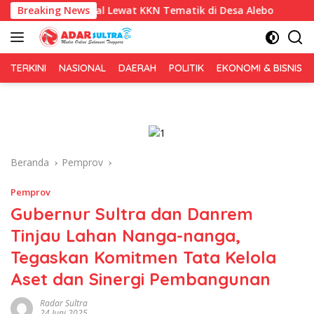
Langsung
ital Lewat KKN Tematik di Desa Alebo
Breaking News
Imigrasi Sultra 
ke
konten
TERKINI
NASIONAL
DAERAH
POLITIK
EKONOMI & BISNIS
Beranda
Pemprov
Pemprov
Gubernur Sultra dan Danrem
Tinjau Lahan Nanga-nanga,
Tegaskan Komitmen Tata Kelola
Aset dan Sinergi Pembangunan
Radar Sultra
24 Juni 2025