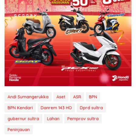
Andi Sumangerukka
Aset
ASR
BPN
BPN Kendari
Danrem 143 HO
Dprd sultra
gubernur sultra
Lahan
Pemprov sultra
Peninjauan