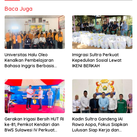
Baca Juga
Universitas Halu Oleo
Imigrasi Sultra Perkuat
Kenalkan Pembelajaran
Kepedulian Sosial Lewat
Bahasa Inggris Berbasis
IKENI BERKAH
Digital Lewat KKN Tematik di
Desa Alebo
Gerakan Irigasi Bersih HUT RI
Kadin Sultra Gandeng IAI
ke-81, Pemkot Kendari dan
Rawa Aopa, Fokus Siapkan
BWS Sulawesi IV Perkuat
Lulusan Siap Kerja dan
Sinergi Jaga Irigasi Amohalo
Wirausaha