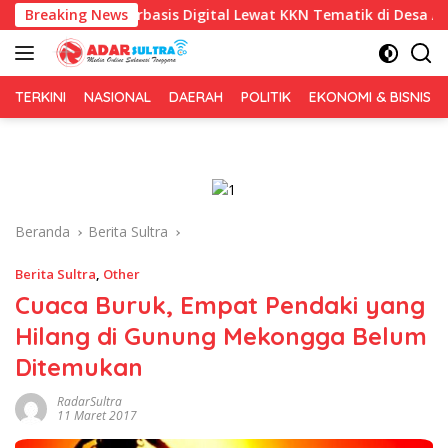
Langsung
 Berbasis Digital Lewat KKN Tematik di Desa Alebo
Breaking News
Imi
ke
konten
TERKINI
NASIONAL
DAERAH
POLITIK
EKONOMI & BISNIS
Beranda
Berita Sultra
Berita Sultra
,
Other
Cuaca Buruk, Empat Pendaki yang
Hilang di Gunung Mekongga Belum
Ditemukan
RadarSultra
11 Maret 2017