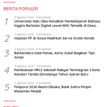
BERITA POPULER
1
8 Agustus 2026
0 Komentar
Universitas Halu Oleo Kenalkan Pembelajaran Bahasa
Inggris Berbasis Digital Lewat KKN Tematik di Desa
Alebo
2
3 Agustus 2026
0 Komentar
Hajatan FIF di Gowa Hadirkan Servis Gratis Honda
3
3 Agustus 2026
0 Komentar
Berkendara Saat Panas, Asmo Sulsel Bagikan Tips
Aman
4
3 Agustus 2026
0 Komentar
Pembukaan MPLS Sekolah Rakyat Terintegrasi 2 Kota
Kendari Tandai Dimulainya Tahun Ajaran Baru
5
3 Agustus 2026
0 Komentar
Finspora 2026 Resmi Dibuka, Bank Sultra Pimpin
Klasemen Medali