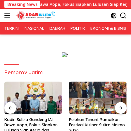
Langsung
a Gandeng IAI Rawa Aopa, Fokus Siapkan Lulusan Siap Kerja dan
Breaking News
ke
konten
TERKINI
NASIONAL
DAERAH
POLITIK
EKONOMI & BISNIS
Pemprov Jatim
Puluhan Tenant Ramaikan
Tiga Kabupaten Sultra
Festival Kuliner Sultra Maimo
Nikmati Layanan Imigrasi
2026
Terintegrasi