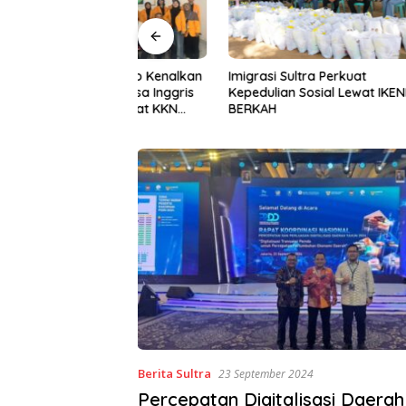
Halu Oleo Kenalkan
Imigrasi Sultra Perkuat
Gerakan I
n Bahasa Inggris
Kepedulian Sosial Lewat IKENI
ke-81, P
ital Lewat KKN
BERKAH
BWS Sula
Desa Alebo
Sinergi 
Berita Sultra
23 September 2024
Percepatan Digitalisasi Daerah