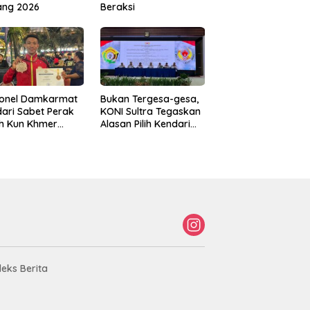
ang 2026
Beraksi
sonel Damkarmat
Bukan Tergesa-gesa,
ari Sabet Perak
KONI Sultra Tegaskan
th Kun Khmer
Alasan Pilih Kendari
ld Championship
sebagai Tuan Rumah
Porprov 2026
deks Berita