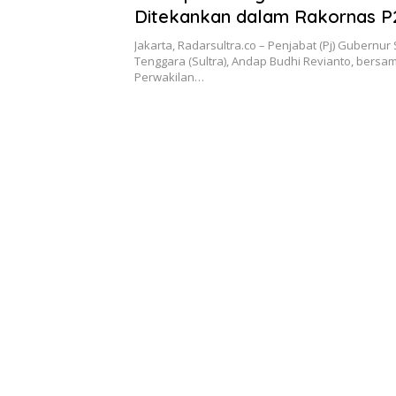
Ditekankan dalam Rakornas P
Pj Gubernur Sultra Komitmen P
Jakarta, Radarsultra.co – Penjabat (Pj) Gubernur
Inisiatif di Sultra
Tenggara (Sultra), Andap Budhi Revianto, bersa
Perwakilan…