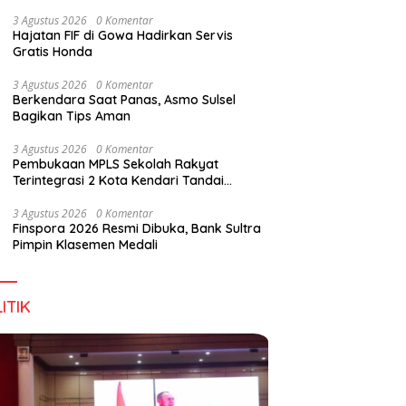
Digital Lewat KKN Tematik di Desa Alebo
3 Agustus 2026
0 Komentar
Hajatan FIF di Gowa Hadirkan Servis
Gratis Honda
han Tenant Ramaikan
Tiga Kabupaten Sultra Nikmati
H
3 Agustus 2026
0 Komentar
val Kuliner Sultra Maimo
Layanan Imigrasi Terintegrasi
B
Berkendara Saat Panas, Asmo Sulsel
Bagikan Tips Aman
3 Agustus 2026
0 Komentar
Pembukaan MPLS Sekolah Rakyat
Terintegrasi 2 Kota Kendari Tandai
Dimulainya Tahun Ajaran Baru
3 Agustus 2026
0 Komentar
Finspora 2026 Resmi Dibuka, Bank Sultra
Pimpin Klasemen Medali
ITIK