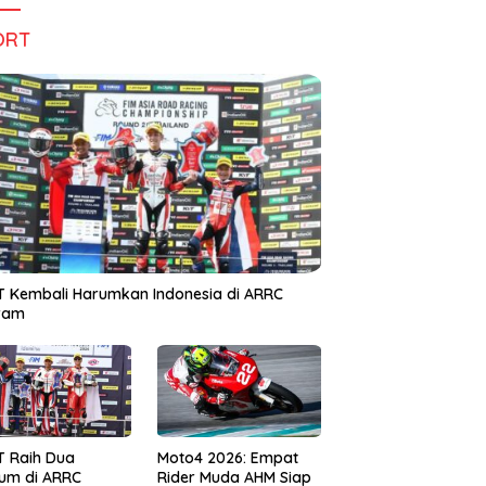
ORT
 Kembali Harumkan Indonesia di ARRC
iram
T Raih Dua
Moto4 2026: Empat
um di ARRC
Rider Muda AHM Siap