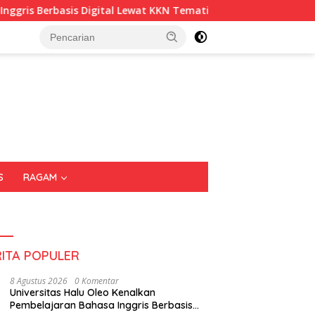
basis Digital Lewat KKN Tematik di Desa Alebo
Imigrasi
S
RAGAM
RITA POPULER
8 Agustus 2026
0 Komentar
Universitas Halu Oleo Kenalkan
Pembelajaran Bahasa Inggris Berbasis