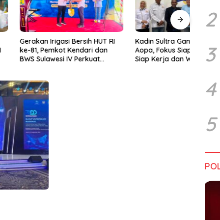
2
rigasi Bersih HUT RI
Kadin Sultra Gandeng IAI Rawa
Pulu
3
emkot Kendari dan
Aopa, Fokus Siapkan Lulusan
Festi
wesi IV Perkuat
Siap Kerja dan Wirausaha
2026
Jaga Irigasi Amohalo
4
5
POL