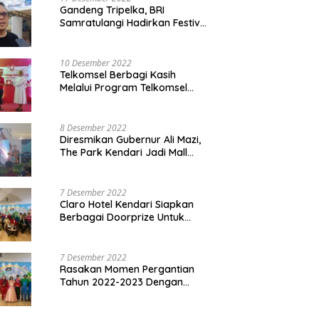
Gandeng Tripelka, BRI
Samratulangi Hadirkan Festival
Kuliner UMKM di HUT ke 127
10 Desember 2022
Telkomsel Berbagi Kasih
Melalui Program Telkomsel
Siaga 2022
8 Desember 2022
Diresmikan Gubernur Ali Mazi,
The Park Kendari Jadi Mall
Terbesar dan Terlengkap di
Sultra
7 Desember 2022
Claro Hotel Kendari Siapkan
Berbagai Doorprize Untuk
Pengunjung Di Event Malam
Pergantian Tahun 2022-2023
7 Desember 2022
Rasakan Momen Pergantian
Tahun 2022-2023 Dengan
Tema The Quest Of Mario Bros
Hanya di Claro Kendari