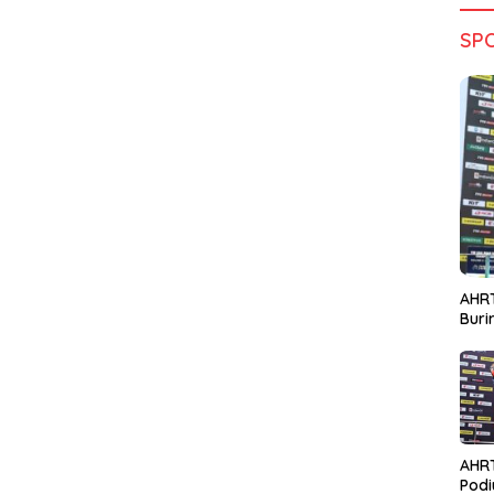
SP
AHRT
Bur
AHR
Podi