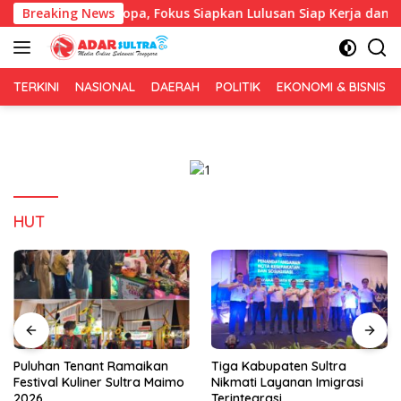
Langsung
 IAI Rawa Aopa, Fokus Siapkan Lulusan Siap Kerja dan Wirausa
Breaking News
ke
konten
TERKINI
NASIONAL
DAERAH
POLITIK
EKONOMI & BISNIS
HUT
Puluhan Tenant Ramaikan
Tiga Kabupaten Sultra
Festival Kuliner Sultra Maimo
Nikmati Layanan Imigrasi
2026
Terintegrasi