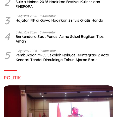
2
Sultra Maimo 2026 Hadirkan Festival Kuliner dan
FINSPORA
3
3 Agustus 2026
0 Komentar
Hajatan FIF di Gowa Hadirkan Servis Gratis Honda
4
3 Agustus 2026
0 Komentar
Berkendara Saat Panas, Asmo Sulsel Bagikan Tips
Aman
5
3 Agustus 2026
0 Komentar
Pembukaan MPLS Sekolah Rakyat Terintegrasi 2 Kota
Kendari Tandai Dimulainya Tahun Ajaran Baru
POLITIK