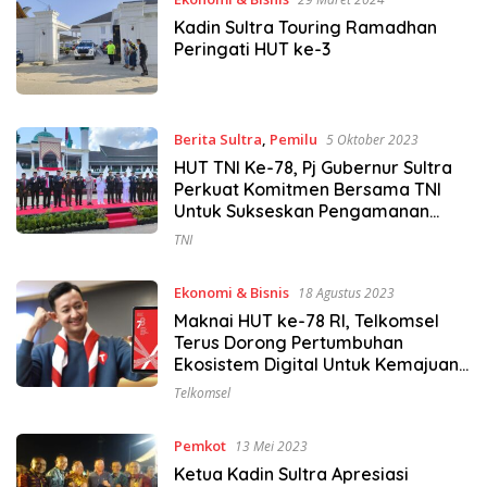
Kadin Sultra Touring Ramadhan
Peringati HUT ke-3
Berita Sultra
,
Pemilu
5 Oktober 2023
HUT TNI Ke-78, Pj Gubernur Sultra
Perkuat Komitmen Bersama TNI
Untuk Sukseskan Pengamanan
Pemilu 2024
TNI
Ekonomi & Bisnis
18 Agustus 2023
Maknai HUT ke-78 RI, Telkomsel
Terus Dorong Pertumbuhan
Ekosistem Digital Untuk Kemajuan
Bangsa
Telkomsel
Pemkot
13 Mei 2023
Ketua Kadin Sultra Apresiasi