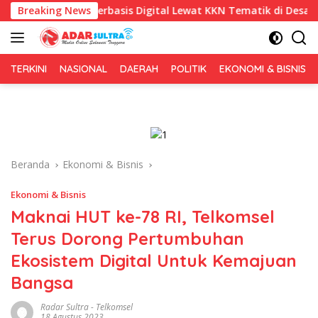
Langsung
 Berbasis Digital Lewat KKN Tematik di Desa Alebo
Breaking News
Imig
ke
konten
TERKINI
NASIONAL
DAERAH
POLITIK
EKONOMI & BISNIS
Beranda
Ekonomi & Bisnis
Ekonomi & Bisnis
Maknai HUT ke-78 RI, Telkomsel
Terus Dorong Pertumbuhan
Ekosistem Digital Untuk Kemajuan
Bangsa
Radar Sultra
-
Telkomsel
18 Agustus 2023