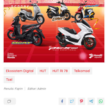
Ekosistem Digital
HUT
HUT RI 78
Telkomsel
Tsel
Penulis: Fajrin
Editor: Admin