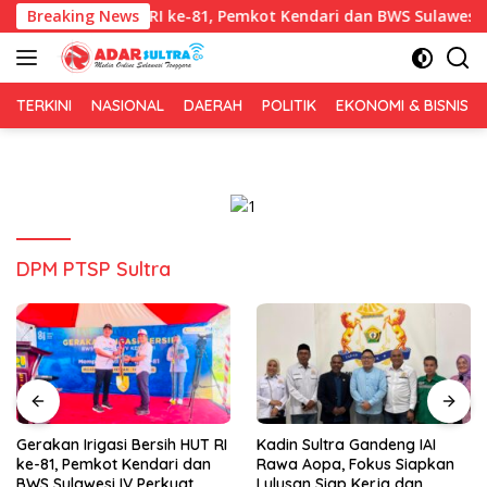
Langsung
si Bersih HUT RI ke-81, Pemkot Kendari dan BWS Sulawesi IV Perk
Breaking News
ke
konten
TERKINI
NASIONAL
DAERAH
POLITIK
EKONOMI & BISNIS
DPM PTSP Sultra
Kadin Sultra Gandeng IAI
Puluhan Tenant Ramaikan
Rawa Aopa, Fokus Siapkan
Festival Kuliner Sultra Maimo
Lulusan Siap Kerja dan
2026