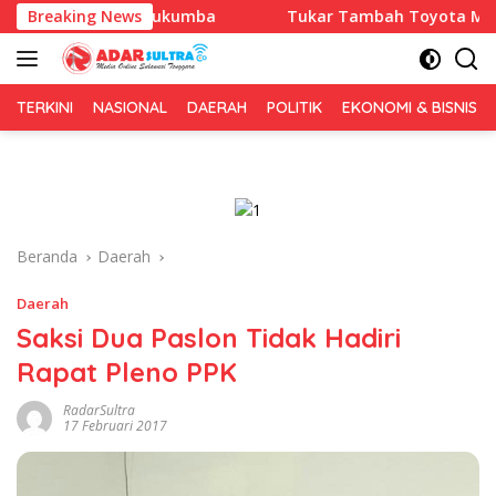
Langsung
i Bulukumba
Breaking News
Tukar Tambah Toyota Meningkat, Trust C
ke
konten
TERKINI
NASIONAL
DAERAH
POLITIK
EKONOMI & BISNIS
Beranda
Daerah
Daerah
Saksi Dua Paslon Tidak Hadiri
Rapat Pleno PPK
RadarSultra
17 Februari 2017