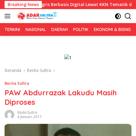
Langsung
nggris Berbasis Digital Lewat KKN Tematik di Desa Alebo
Breaking News
ke
konten
TERKINI
NASIONAL
DAERAH
POLITIK
EKONOMI & BISNIS
Beranda
Berita Sultra
Berita Sultra
PAW Abdurrazak Lakudu Masih
Diproses
RadarSultra
4 Januari 2017