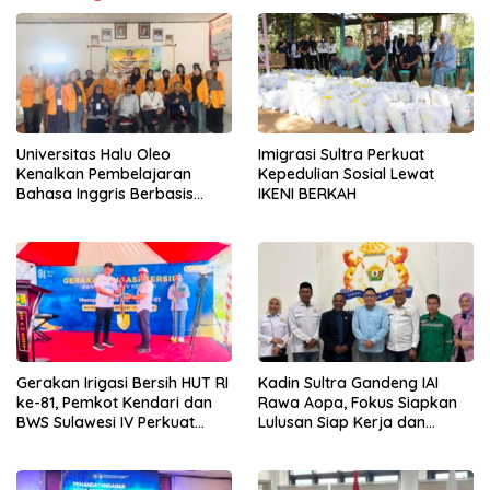
Universitas Halu Oleo
Imigrasi Sultra Perkuat
Kenalkan Pembelajaran
Kepedulian Sosial Lewat
Bahasa Inggris Berbasis
IKENI BERKAH
Digital Lewat KKN Tematik di
Desa Alebo
Gerakan Irigasi Bersih HUT RI
Kadin Sultra Gandeng IAI
ke-81, Pemkot Kendari dan
Rawa Aopa, Fokus Siapkan
BWS Sulawesi IV Perkuat
Lulusan Siap Kerja dan
Sinergi Jaga Irigasi Amohalo
Wirausaha