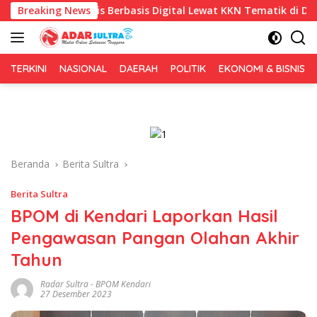
Langsung
Inggris Berbasis Digital Lewat KKN Tematik di Desa Alebo
Breaking News
ke
konten
TERKINI
NASIONAL
DAERAH
POLITIK
EKONOMI & BISNIS
Beranda
Berita Sultra
Berita Sultra
BPOM di Kendari Laporkan Hasil
Pengawasan Pangan Olahan Akhir
Tahun
Radar Sultra
-
BPOM Kendari
27 Desember 2023