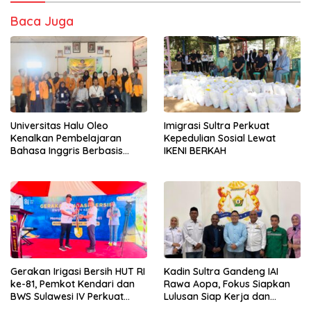
Baca Juga
Universitas Halu Oleo
Imigrasi Sultra Perkuat
Kenalkan Pembelajaran
Kepedulian Sosial Lewat
Bahasa Inggris Berbasis
IKENI BERKAH
Digital Lewat KKN Tematik di
Desa Alebo
Gerakan Irigasi Bersih HUT RI
Kadin Sultra Gandeng IAI
ke-81, Pemkot Kendari dan
Rawa Aopa, Fokus Siapkan
BWS Sulawesi IV Perkuat
Lulusan Siap Kerja dan
Sinergi Jaga Irigasi Amohalo
Wirausaha