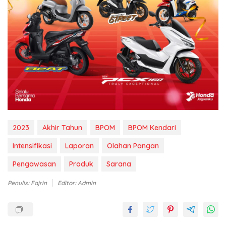
2023
Akhir Tahun
BPOM
BPOM Kendari
Intensifikasi
Laporan
Olahan Pangan
Pengawasan
Produk
Sarana
Penulis: Fajrin
Editor: Admin