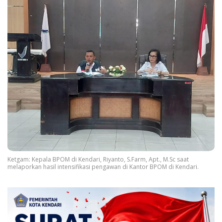
Ketgam: Kepala BPOM di Kendari, Riyanto, S.Farm, Apt., M.Sc saat
melaporkan hasil intensifikasi pengawan di Kantor BPOM di Kendari.