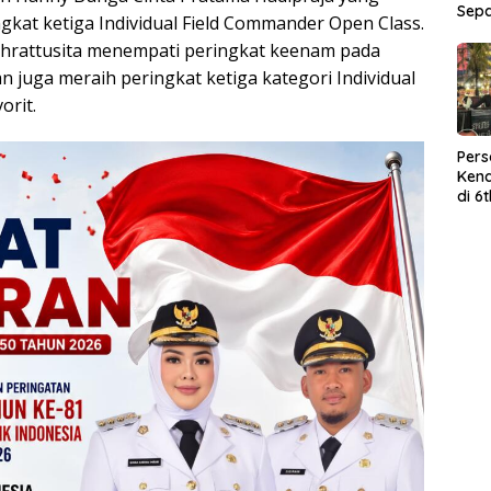
Sep
ringkat ketiga Individual Field Commander Open Class.
hrattusita menempati peringkat keenam pada
 juga meraih peringkat ketiga kategori Individual
orit.
Per
Kend
di 6
Wor