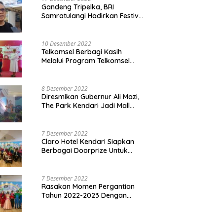
Gandeng Tripelka, BRI
Samratulangi Hadirkan Festival
Kuliner UMKM di HUT ke 127
10 Desember 2022
Telkomsel Berbagi Kasih
Melalui Program Telkomsel
Siaga 2022
8 Desember 2022
Diresmikan Gubernur Ali Mazi,
The Park Kendari Jadi Mall
Terbesar dan Terlengkap di
Sultra
7 Desember 2022
Claro Hotel Kendari Siapkan
Berbagai Doorprize Untuk
Pengunjung Di Event Malam
Pergantian Tahun 2022-2023
7 Desember 2022
Rasakan Momen Pergantian
Tahun 2022-2023 Dengan
Tema The Quest Of Mario Bros
Hanya di Claro Kendari