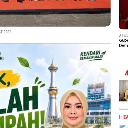
ST 2026
24 N
Gube
Dem
HI