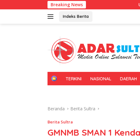
Langsung
Breaking News
Universitas Halu Oleo Ken
ke
konten
Indeks Berita
H
TERKINI
NASIONAL
DAERAH
O
M
E
Beranda
Berita Sultra
Berita Sultra
GMNMB SMAN 1 Kendari