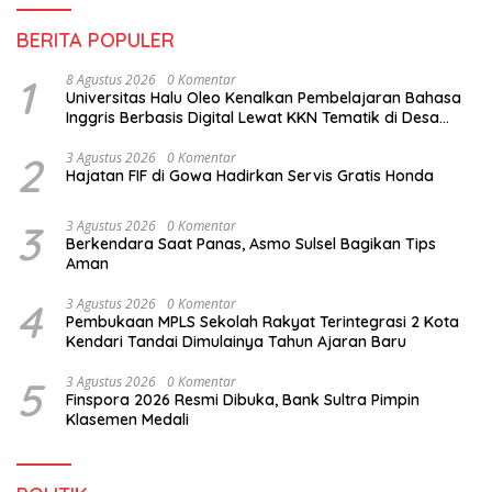
BERITA POPULER
1
8 Agustus 2026
0 Komentar
Universitas Halu Oleo Kenalkan Pembelajaran Bahasa
Inggris Berbasis Digital Lewat KKN Tematik di Desa
Alebo
2
3 Agustus 2026
0 Komentar
Hajatan FIF di Gowa Hadirkan Servis Gratis Honda
3
3 Agustus 2026
0 Komentar
Berkendara Saat Panas, Asmo Sulsel Bagikan Tips
Aman
4
3 Agustus 2026
0 Komentar
Pembukaan MPLS Sekolah Rakyat Terintegrasi 2 Kota
Kendari Tandai Dimulainya Tahun Ajaran Baru
5
3 Agustus 2026
0 Komentar
Finspora 2026 Resmi Dibuka, Bank Sultra Pimpin
Klasemen Medali