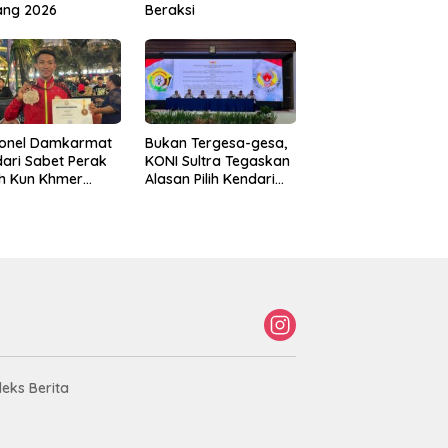
ang 2026
Beraksi
sonel Damkarmat
Bukan Tergesa-gesa,
ari Sabet Perak
KONI Sultra Tegaskan
th Kun Khmer
Alasan Pilih Kendari
ld Championship
sebagai Tuan Rumah
Porprov 2026
deks Berita