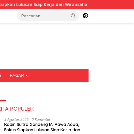
lusan Siap Kerja dan Wirausaha
Puluhan Tenant Ramaik
S
RAGAM
RITA POPULER
5 Agustus 2026
0 Komentar
Kadin Sultra Gandeng IAI Rawa Aopa,
Fokus Siapkan Lulusan Siap Kerja dan