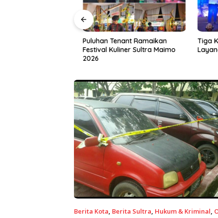
a Gandeng IAI Rawa
Puluhan Tenant Ramaikan
Tiga Kab
 Siapkan Lulusan
Festival Kuliner Sultra Maimo
Layanan 
dan Wirausaha
2026
Berita Kota
,
Berita Sultra
,
Hukum & Kriminal
,
O