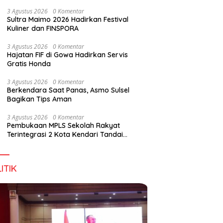
Wirausaha
3 Agustus 2026
0 Komentar
Sultra Maimo 2026 Hadirkan Festival
Kuliner dan FINSPORA
g DPD RI, Amirul Tamim:
Finspora 2026 Resmi Dibuka,
P
3 Agustus 2026
0 Komentar
a Terus Maju, Namun
Bank Sultra Pimpin Klasemen
R
Hajatan FIF di Gowa Hadirkan Servis
struktur Pariwisata dan
Medali
K
Gratis Honda
anan Masih Jadi
T
angan
3 Agustus 2026
0 Komentar
Berkendara Saat Panas, Asmo Sulsel
Bagikan Tips Aman
3 Agustus 2026
0 Komentar
Pembukaan MPLS Sekolah Rakyat
Terintegrasi 2 Kota Kendari Tandai
Dimulainya Tahun Ajaran Baru
ITIK