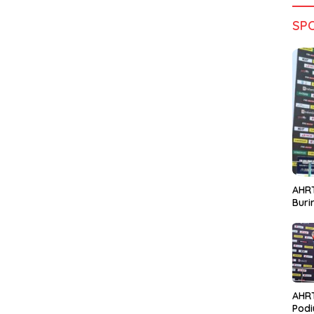
SP
AHRT
Bur
AHR
Podi