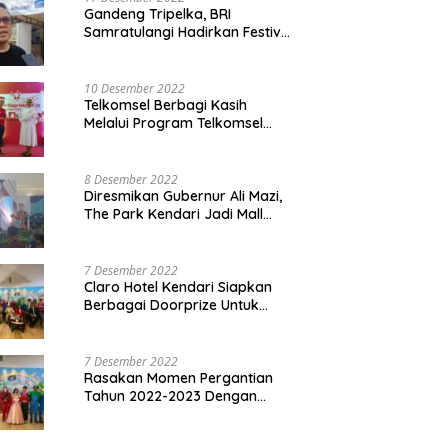
Gandeng Tripelka, BRI
Samratulangi Hadirkan Festival
Kuliner UMKM di HUT ke 127
10 Desember 2022
Telkomsel Berbagi Kasih
Melalui Program Telkomsel
Siaga 2022
8 Desember 2022
Diresmikan Gubernur Ali Mazi,
The Park Kendari Jadi Mall
Terbesar dan Terlengkap di
Sultra
7 Desember 2022
Claro Hotel Kendari Siapkan
Berbagai Doorprize Untuk
Pengunjung Di Event Malam
Pergantian Tahun 2022-2023
7 Desember 2022
Rasakan Momen Pergantian
Tahun 2022-2023 Dengan
Tema The Quest Of Mario Bros
Hanya di Claro Kendari