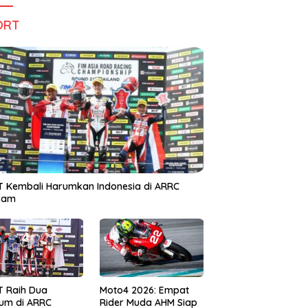
ORT
 Kembali Harumkan Indonesia di ARRC
iram
T Raih Dua
Moto4 2026: Empat
um di ARRC
Rider Muda AHM Siap