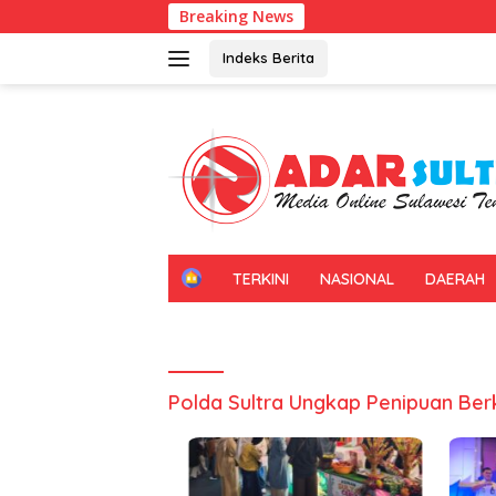
Langsung
Breaking News
ke
konten
Indeks Berita
H
TERKINI
NASIONAL
DAERAH
O
M
E
Polda Sultra Ungkap Penipuan Be