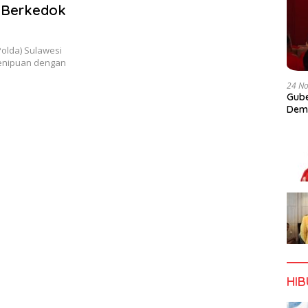
n Berkedok
Polda) Sulawesi
penipuan dengan
24 N
Gube
Dem
HI