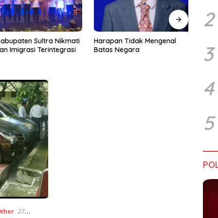
2
upaten Sultra Nikmati
Harapan Tidak Mengenal
Dialo
3
Imigrasi Terintegrasi
Batas Negara
Sultr
Infra
Perik
Tant
4
5
POL
ther
27