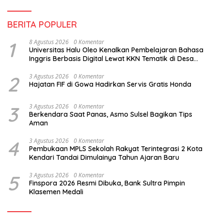
BERITA POPULER
1
8 Agustus 2026
0 Komentar
Universitas Halu Oleo Kenalkan Pembelajaran Bahasa
Inggris Berbasis Digital Lewat KKN Tematik di Desa
Alebo
2
3 Agustus 2026
0 Komentar
Hajatan FIF di Gowa Hadirkan Servis Gratis Honda
3
3 Agustus 2026
0 Komentar
Berkendara Saat Panas, Asmo Sulsel Bagikan Tips
Aman
4
3 Agustus 2026
0 Komentar
Pembukaan MPLS Sekolah Rakyat Terintegrasi 2 Kota
Kendari Tandai Dimulainya Tahun Ajaran Baru
5
3 Agustus 2026
0 Komentar
Finspora 2026 Resmi Dibuka, Bank Sultra Pimpin
Klasemen Medali