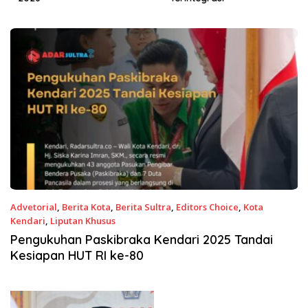
Advetorial
,
Berita Kota
,
Berita Sultra
,
Editors Choice
,
Kota
Kendari
,
Liputan Khusus
16 Agustus 2025
Pengukuhan Paskibraka Kendari 2025 Tandai
Kesiapan HUT RI ke-80