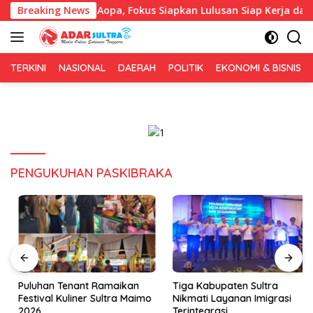
Langsung
eng IAI Rawa Aopa, Fokus Siapkan Lulusan Siap Kerja dan Wira
Breaking News
ke
konten
TERKINI
NASIONAL
DAERAH
POLITIK
EKONOMI & BISNIS
PENGUKUHAN PASKIBRAKA
Puluhan Tenant Ramaikan
Tiga Kabupaten Sultra
Festival Kuliner Sultra Maimo
Nikmati Layanan Imigrasi
2026
Terintegrasi