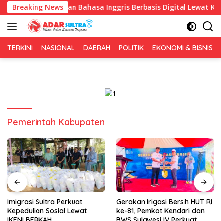
Langsung
n Pembelajaran Bahasa Inggris Berbasis Digital Lewat KKN Tema
Breaking News
ke
konten
TERKINI
NASIONAL
DAERAH
POLITIK
EKONOMI & BISNIS
Pemerintah Kabupaten
Imigrasi Sultra Perkuat
Gerakan Irigasi Bersih HUT RI
Kepedulian Sosial Lewat
ke-81, Pemkot Kendari dan
IKENI BERKAH
BWS Sulawesi IV Perkuat