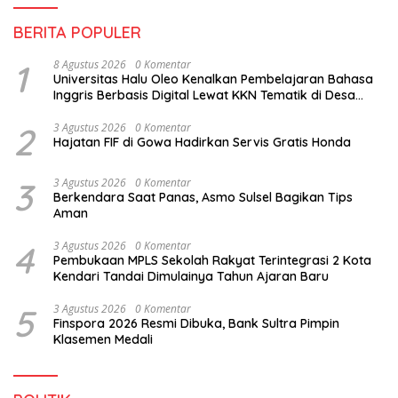
BERITA POPULER
1
8 Agustus 2026
0 Komentar
Universitas Halu Oleo Kenalkan Pembelajaran Bahasa
Inggris Berbasis Digital Lewat KKN Tematik di Desa
Alebo
2
3 Agustus 2026
0 Komentar
Hajatan FIF di Gowa Hadirkan Servis Gratis Honda
3
3 Agustus 2026
0 Komentar
Berkendara Saat Panas, Asmo Sulsel Bagikan Tips
Aman
4
3 Agustus 2026
0 Komentar
Pembukaan MPLS Sekolah Rakyat Terintegrasi 2 Kota
Kendari Tandai Dimulainya Tahun Ajaran Baru
5
3 Agustus 2026
0 Komentar
Finspora 2026 Resmi Dibuka, Bank Sultra Pimpin
Klasemen Medali