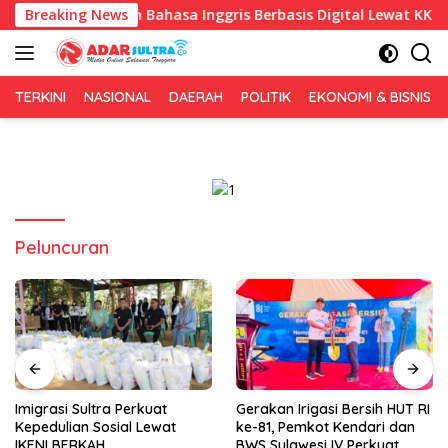
Langsung
Pembelajaran Bahasa Inggris Berbasis Digital Lewat KKN Tematik
Breaking News
ke
konten
TERKINI
NASIONAL
DAERAH
POLITIK
EKONOMI & BISNIS
Peluncuran
Imigrasi Sultra Perkuat
Gerakan Irigasi Bersih HUT RI
Kepedulian Sosial Lewat
ke-81, Pemkot Kendari dan
IKENI BERKAH
BWS Sulawesi IV Perkuat