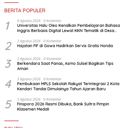
BERITA POPULER
1
8 Agustus 2026
0 Komentar
Universitas Halu Oleo Kenalkan Pembelajaran Bahasa
Inggris Berbasis Digital Lewat KKN Tematik di Desa
Alebo
2
3 Agustus 2026
0 Komentar
Hajatan FIF di Gowa Hadirkan Servis Gratis Honda
3
3 Agustus 2026
0 Komentar
Berkendara Saat Panas, Asmo Sulsel Bagikan Tips
Aman
4
3 Agustus 2026
0 Komentar
Pembukaan MPLS Sekolah Rakyat Terintegrasi 2 Kota
Kendari Tandai Dimulainya Tahun Ajaran Baru
5
3 Agustus 2026
0 Komentar
Finspora 2026 Resmi Dibuka, Bank Sultra Pimpin
Klasemen Medali