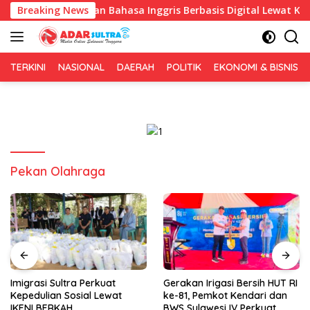
Langsung
n Pembelajaran Bahasa Inggris Berbasis Digital Lewat KKN Tema
Breaking News
ke
konten
TERKINI
NASIONAL
DAERAH
POLITIK
EKONOMI & BISNIS
Pekan Olahraga
Imigrasi Sultra Perkuat
Gerakan Irigasi Bersih HUT RI
Kepedulian Sosial Lewat
ke-81, Pemkot Kendari dan
IKENI BERKAH
BWS Sulawesi IV Perkuat