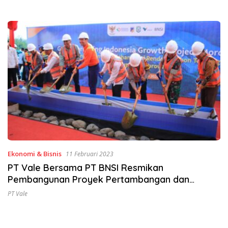
Ekonomi & Bisnis
11 Februari 2023
PT Vale Bersama PT BNSI Resmikan
Pembangunan Proyek Pertambangan dan
Pengolahan Nikel di Morowali
PT Vale