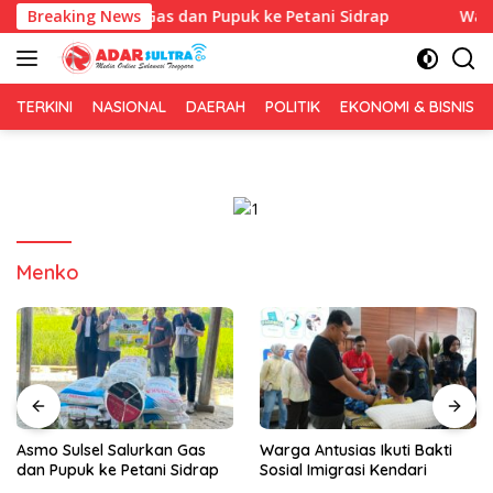
Langsung
sel Salurkan Gas dan Pupuk ke Petani Sidrap
Breaking News
Warga Antu
ke
konten
TERKINI
NASIONAL
DAERAH
POLITIK
EKONOMI & BISNIS
Menko
Warga Antusias Ikuti Bakti
AVOCE Celebes Rayakan
Sosial Imigrasi Kendari
Anniversary 1 Tahun di
Bulukumba