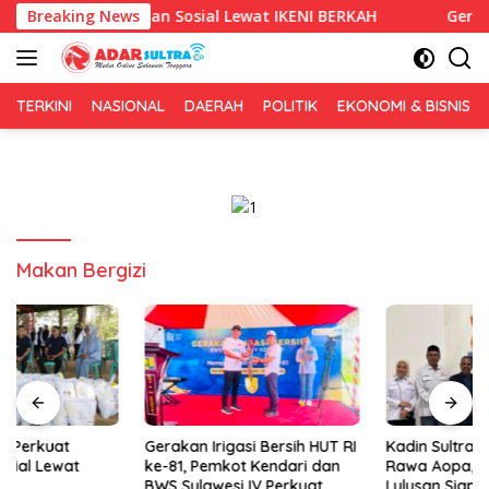
Langsung
rkuat Kepedulian Sosial Lewat IKENI BERKAH
Breaking News
Gerakan Irig
ke
konten
TERKINI
NASIONAL
DAERAH
POLITIK
EKONOMI & BISNIS
Makan Bergizi
Gerakan Irigasi Bersih HUT RI
Kadin Sultra Gandeng IAI
ke-81, Pemkot Kendari dan
Rawa Aopa, Fokus Siapkan
BWS Sulawesi IV Perkuat
Lulusan Siap Kerja dan