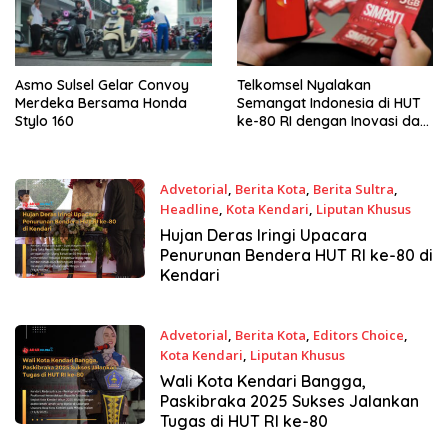
Asmo Sulsel Gelar Convoy
Telkomsel Nyalakan
Merdeka Bersama Honda
Semangat Indonesia di HUT
Stylo 160
ke-80 RI dengan Inovasi dan
Promo
Advetorial
,
Berita Kota
,
Berita Sultra
,
Headline
,
Kota Kendari
,
Liputan Khusus
18 Agustus 2025
Hujan Deras Iringi Upacara
Penurunan Bendera HUT RI ke-80 di
Kendari
Advetorial
,
Berita Kota
,
Editors Choice
,
Kota Kendari
,
Liputan Khusus
18 Agustus 2025
Wali Kota Kendari Bangga,
Paskibraka 2025 Sukses Jalankan
Tugas di HUT RI ke-80