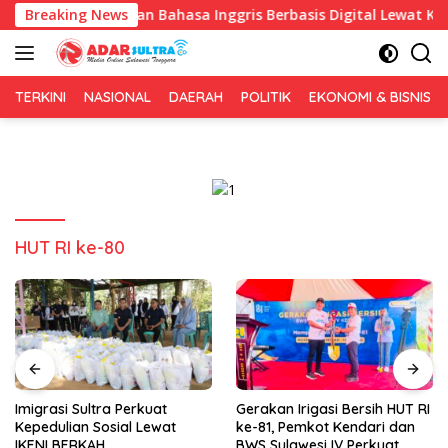
Langsung
Pembelajaran Bahasa Inggris Berbasis Digital Lewat KKN Temati
Breaking News
ke
konten
TERKINI
NASIONAL
DAERAH
POLITIK
EKONOMI & BISNIS
HUT RI ke-80
Imigrasi Sultra Perkuat
Gerakan Irigasi Bersih HUT RI
Kepedulian Sosial Lewat
ke-81, Pemkot Kendari dan
IKENI BERKAH
BWS Sulawesi IV Perkuat