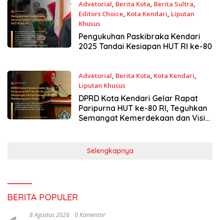
Advetorial
,
Berita Kota
,
Berita Sultra
,
Editors Choice
,
Kota Kendari
,
Liputan
Khusus
16 Agustus 2025
Pengukuhan Paskibraka Kendari
2025 Tandai Kesiapan HUT RI ke-80
Advetorial
,
Berita Kota
,
Kota Kendari
,
Liputan Khusus
15 Agustus 2025
DPRD Kota Kendari Gelar Rapat
Paripurna HUT ke-80 RI, Teguhkan
Semangat Kemerdekaan dan Visi
Pembangunan Kota
Selengkapnya
BERITA POPULER
8 Agustus 2026
0 Komentar