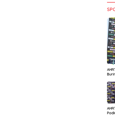
SP
AHRT
Bur
AHR
Podi