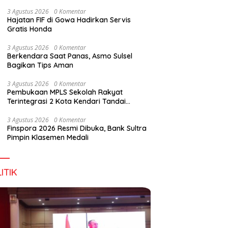
Digital Lewat KKN Tematik di Desa Alebo
3 Agustus 2026
0 Komentar
Hajatan FIF di Gowa Hadirkan Servis
Gratis Honda
han Tenant Ramaikan
Tiga Kabupaten Sultra Nikmati
H
3 Agustus 2026
0 Komentar
val Kuliner Sultra Maimo
Layanan Imigrasi Terintegrasi
B
Berkendara Saat Panas, Asmo Sulsel
Bagikan Tips Aman
3 Agustus 2026
0 Komentar
Pembukaan MPLS Sekolah Rakyat
Terintegrasi 2 Kota Kendari Tandai
Dimulainya Tahun Ajaran Baru
3 Agustus 2026
0 Komentar
Finspora 2026 Resmi Dibuka, Bank Sultra
Pimpin Klasemen Medali
ITIK