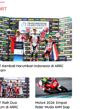
ORT
 Kembali Harumkan Indonesia di ARRC
iram
T Raih Dua
Moto4 2026: Empat
um di ARRC
Rider Muda AHM Siap