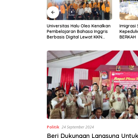
Halu Oleo Kenalkan
Imigrasi Sultra Perkuat
Gerakan I
n Bahasa Inggris
Kepedulian Sosial Lewat IKENI
ke-81, P
ital Lewat KKN
BERKAH
BWS Sula
Desa Alebo
Sinergi 
Politik
24 September 2024
Beri Dukungan Langsung Untuk