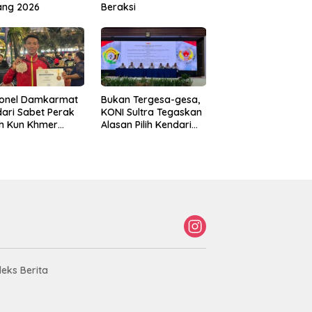
ang 2026
Beraksi
sonel Damkarmat
Bukan Tergesa-gesa,
ari Sabet Perak
KONI Sultra Tegaskan
th Kun Khmer
Alasan Pilih Kendari
ld Championship
sebagai Tuan Rumah
Porprov 2026
deks Berita