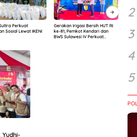
2
rigasi Bersih HUT RI
Kadin Sultra Gandeng IAI Rawa
Pulu
3
emkot Kendari dan
Aopa, Fokus Siapkan Lulusan
Festi
wesi IV Perkuat
Siap Kerja dan Wirausaha
2026
Jaga Irigasi Amohalo
4
5
POL
 Yudhi-