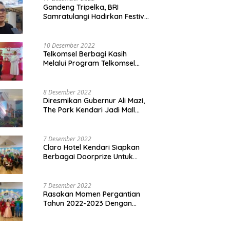
Gandeng Tripelka, BRI
Samratulangi Hadirkan Festival
Kuliner UMKM di HUT ke 127
10 Desember 2022
Telkomsel Berbagi Kasih
Melalui Program Telkomsel
Siaga 2022
8 Desember 2022
Diresmikan Gubernur Ali Mazi,
The Park Kendari Jadi Mall
Terbesar dan Terlengkap di
Sultra
7 Desember 2022
Claro Hotel Kendari Siapkan
Berbagai Doorprize Untuk
Pengunjung Di Event Malam
Pergantian Tahun 2022-2023
7 Desember 2022
Rasakan Momen Pergantian
Tahun 2022-2023 Dengan
Tema The Quest Of Mario Bros
Hanya di Claro Kendari