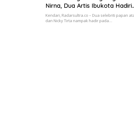
Nirna, Dua Artis Ibukota Hadiri
Pencabutan Nomor Urut Pilwa
Kendari, Radarsultra.co – Dua selebriti papan ata
Kendari
dan Nicky Tirta nampak hadir pada…