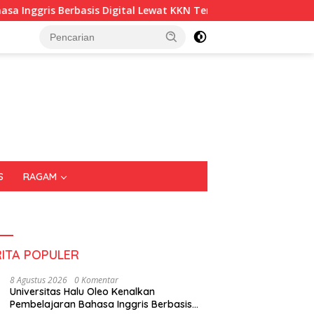
 Berbasis Digital Lewat KKN Tematik di Desa Alebo
Imig
S
RAGAM
RITA POPULER
8 Agustus 2026
0 Komentar
Universitas Halu Oleo Kenalkan
Pembelajaran Bahasa Inggris Berbasis