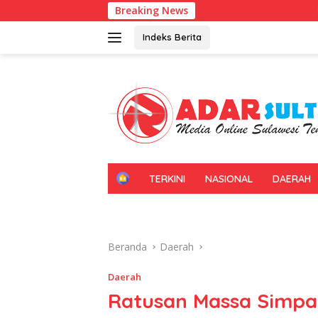
Langsung
Breaking News
Universitas Halu Oleo Kena
ke
konten
Indeks Berita
H
TERKINI
NASIONAL
DAERAH
O
M
E
Beranda
Daerah
Daerah
Ratusan Massa Simpat