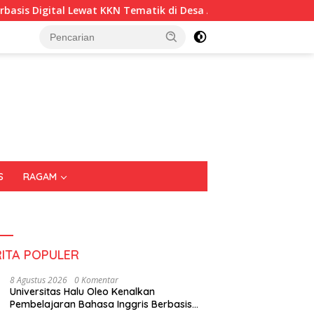
matik di Desa Alebo
Imigrasi Sultra Perkuat Kepedulian
S
RAGAM
RITA POPULER
8 Agustus 2026
0 Komentar
Universitas Halu Oleo Kenalkan
Pembelajaran Bahasa Inggris Berbasis