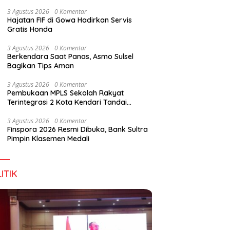
Digital Lewat KKN Tematik di Desa Alebo
3 Agustus 2026
0 Komentar
Hajatan FIF di Gowa Hadirkan Servis
Gratis Honda
3 Agustus 2026
0 Komentar
Berkendara Saat Panas, Asmo Sulsel
Bagikan Tips Aman
3 Agustus 2026
0 Komentar
Pembukaan MPLS Sekolah Rakyat
Terintegrasi 2 Kota Kendari Tandai
Dimulainya Tahun Ajaran Baru
3 Agustus 2026
0 Komentar
Finspora 2026 Resmi Dibuka, Bank Sultra
Pimpin Klasemen Medali
ITIK