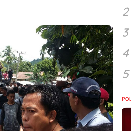
2
3
4
5
POL