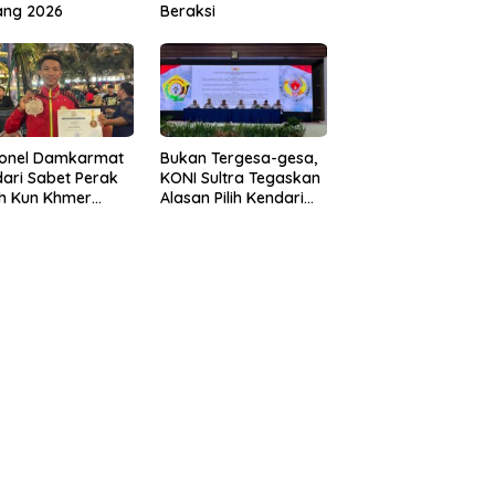
ang 2026
Beraksi
sonel Damkarmat
Bukan Tergesa-gesa,
ari Sabet Perak
KONI Sultra Tegaskan
th Kun Khmer
Alasan Pilih Kendari
ld Championship
sebagai Tuan Rumah
Porprov 2026