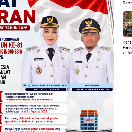
Sep
Per
Kend
di 6
Wor