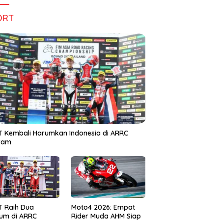
ORT
 Kembali Harumkan Indonesia di ARRC
iram
T Raih Dua
Moto4 2026: Empat
um di ARRC
Rider Muda AHM Siap