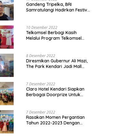
Gandeng Tripelka, BRI
Samratulangi Hadirkan Festival
Kuliner UMKM di HUT ke 127
10 Desember 2022
Telkomsel Berbagi Kasih
Melalui Program Telkomsel
Siaga 2022
8 Desember 2022
Diresmikan Gubernur Ali Mazi,
The Park Kendari Jadi Mall
Terbesar dan Terlengkap di
Sultra
7 Desember 2022
Claro Hotel Kendari Siapkan
Berbagai Doorprize Untuk
Pengunjung Di Event Malam
Pergantian Tahun 2022-2023
7 Desember 2022
Rasakan Momen Pergantian
Tahun 2022-2023 Dengan
Tema The Quest Of Mario Bros
Hanya di Claro Kendari