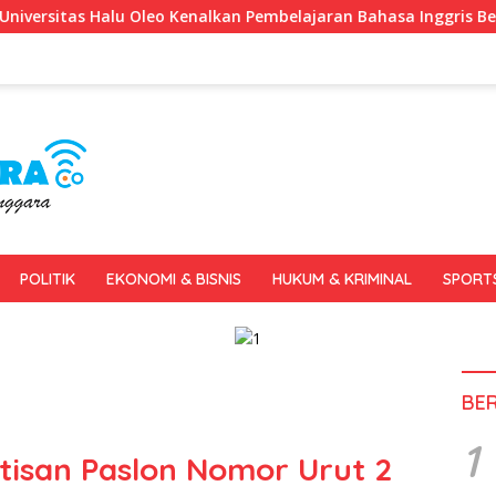
lkan Pembelajaran Bahasa Inggris Berbasis Digital Lewat KKN Te
POLITIK
EKONOMI & BISNIS
HUKUM & KRIMINAL
SPORT
BE
1
isan Paslon Nomor Urut 2