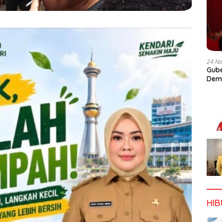
24 N
Gube
Dem
HI