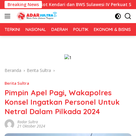
Langsung
1, Pemkot Kendari dan BWS Sulawesi IV Perkuat Sinergi Jaga Irig
Breaking News
ke
konten
TERKINI
NASIONAL
DAERAH
POLITIK
EKONOMI & BISNIS
Beranda
Berita Sultra
Berita Sultra
Pimpin Apel Pagi, Wakapolres
Konsel Ingatkan Personel Untuk
Netral Dalam Pilkada 2024
Radar Sultra
21 Oktober 2024