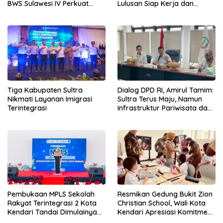
BWS Sulawesi IV Perkuat
Lulusan Siap Kerja dan
Sinergi Jaga Irigasi Amohalo
Wirausaha
Tiga Kabupaten Sultra
Dialog DPD RI, Amirul Tamim:
Nikmati Layanan Imigrasi
Sultra Terus Maju, Namun
Terintegrasi
Infrastruktur Pariwisata dan
Perikanan Masih Jadi
Tantangan
Pembukaan MPLS Sekolah
Resmikan Gedung Bukit Zion
Rakyat Terintegrasi 2 Kota
Christian School, Wali Kota
Kendari Tandai Dimulainya
Kendari Apresiasi Komitmen
Tahun Ajaran Baru
Yayasan Tingkatkan Mutu