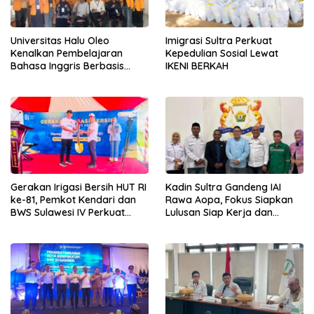
Universitas Halu Oleo
Imigrasi Sultra Perkuat
Kenalkan Pembelajaran
Kepedulian Sosial Lewat
Bahasa Inggris Berbasis
IKENI BERKAH
Digital Lewat KKN Tematik di
Desa Alebo
Gerakan Irigasi Bersih HUT RI
Kadin Sultra Gandeng IAI
ke-81, Pemkot Kendari dan
Rawa Aopa, Fokus Siapkan
BWS Sulawesi IV Perkuat
Lulusan Siap Kerja dan
Sinergi Jaga Irigasi Amohalo
Wirausaha