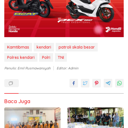
Kamtibmas
kendari
patroli skala besar
Polres kendari
Polri
TNI
Penulis: Emil Rusmawansyah
Editor: Admin
Baca Juga