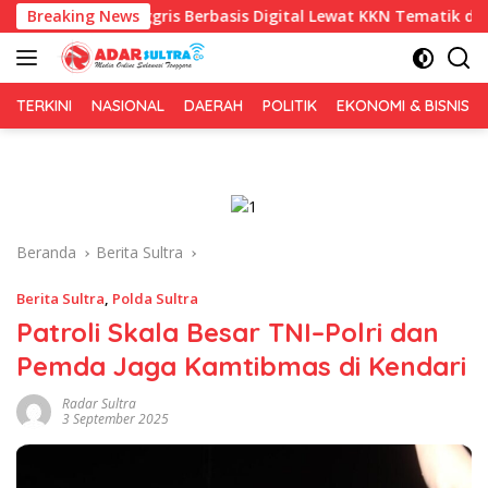
Langsung
Inggris Berbasis Digital Lewat KKN Tematik di Desa Alebo
Breaking News
ke
konten
TERKINI
NASIONAL
DAERAH
POLITIK
EKONOMI & BISNIS
Beranda
Berita Sultra
Berita Sultra
,
Polda Sultra
Patroli Skala Besar TNI–Polri dan
Pemda Jaga Kamtibmas di Kendari
Radar Sultra
3 September 2025