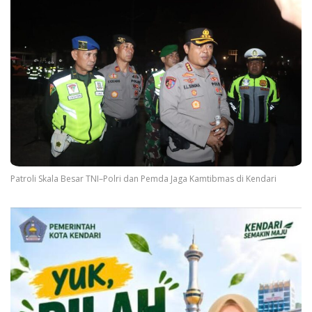
Patroli Skala Besar TNI–Polri dan Pemda Jaga Kamtibmas di Kendari