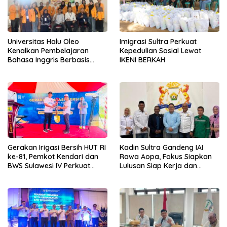
Universitas Halu Oleo
Imigrasi Sultra Perkuat
Kenalkan Pembelajaran
Kepedulian Sosial Lewat
Bahasa Inggris Berbasis
IKENI BERKAH
Digital Lewat KKN Tematik di
Desa Alebo
Gerakan Irigasi Bersih HUT RI
Kadin Sultra Gandeng IAI
ke-81, Pemkot Kendari dan
Rawa Aopa, Fokus Siapkan
BWS Sulawesi IV Perkuat
Lulusan Siap Kerja dan
Sinergi Jaga Irigasi Amohalo
Wirausaha