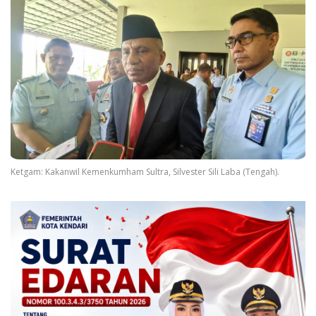
Ketgam: Kakanwil Kemenkumham Sultra, Silvester Sili Laba (Tengah).