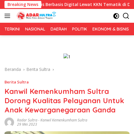
Langsung
ris Berbasis Digital Lewat KKN Tematik di Desa Alebo
Breaking News
ke
konten
TERKINI
NASIONAL
DAERAH
POLITIK
EKONOMI & BISNIS
Beranda
Berita Sultra
Berita Sultra
Kanwil Kemenkumham Sultra
Dorong Kualitas Pelayanan Untuk
Anak Kewarganegaraan Ganda
Radar Sultra
-
Kanwil Kemenkumham Sultra
29 Mei 2023