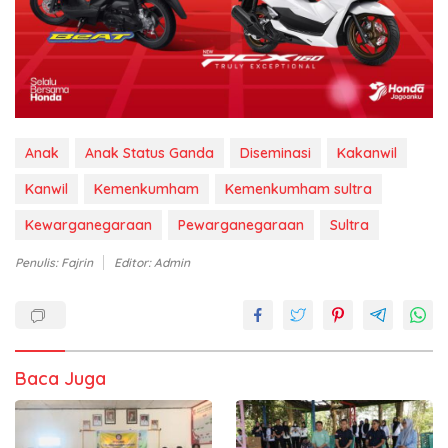
Anak
Anak Status Ganda
Diseminasi
Kakanwil
Kanwil
Kemenkumham
Kemenkumham sultra
Kewarganegaraan
Pewarganegaraan
Sultra
Penulis: Fajrin
Editor: Admin
Baca Juga