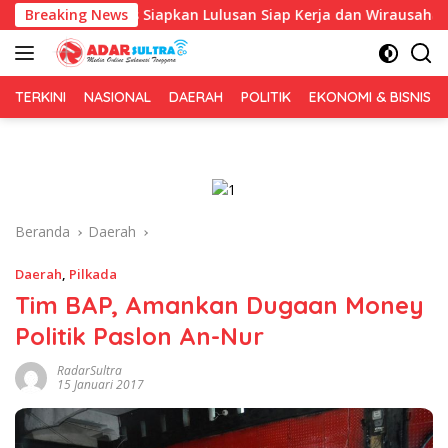
Langsung
opa, Fokus Siapkan Lulusan Siap Kerja dan Wirausaha
Breaking News
P
ke
konten
TERKINI
NASIONAL
DAERAH
POLITIK
EKONOMI & BISNIS
Beranda
Daerah
Daerah
,
Pilkada
Tim BAP, Amankan Dugaan Money
Politik Paslon An-Nur
RadarSultra
15 Januari 2017