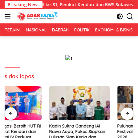
Langsung
i Bersih HUT RI ke-81, Pemkot Kendari dan BWS Sulawesi IV Perku
Breaking News
ke
konten
TERKINI
NASIONAL
DAERAH
POLITIK
EKONOMI & BISNIS
sidak lapas
Kadin Sultra Gandeng IAI
Puluhan Tenant Ramaikan
Rawa Aopa, Fokus Siapkan
Festival Kuliner Sultra Maimo
Lulusan Siap Kerja dan
2026