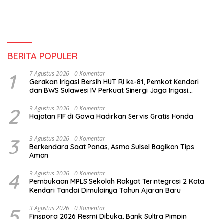
Terlarang
BERITA POPULER
1
7 Agustus 2026
0 Komentar
Gerakan Irigasi Bersih HUT RI ke-81, Pemkot Kendari
dan BWS Sulawesi IV Perkuat Sinergi Jaga Irigasi
Amohalo
2
3 Agustus 2026
0 Komentar
Hajatan FIF di Gowa Hadirkan Servis Gratis Honda
3
3 Agustus 2026
0 Komentar
Berkendara Saat Panas, Asmo Sulsel Bagikan Tips
Aman
4
3 Agustus 2026
0 Komentar
Pembukaan MPLS Sekolah Rakyat Terintegrasi 2 Kota
Kendari Tandai Dimulainya Tahun Ajaran Baru
5
3 Agustus 2026
0 Komentar
Finspora 2026 Resmi Dibuka, Bank Sultra Pimpin